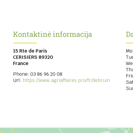
Kontaktinė informacija
Da
15 Rte de Paris
Mo
CERISIERS
89320
Tu
France
We
Th
Phone:
03 86 96 20 08
Fri
Url:
https://www.agriaffaires.pro/fr/debruin
Sa
Su