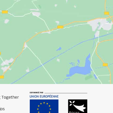
 Together
jos