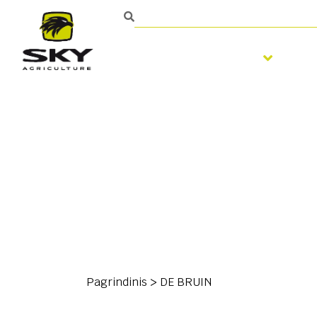
Žemės dirbimas
Sė
Pagrindinis
>
DE BRUIN