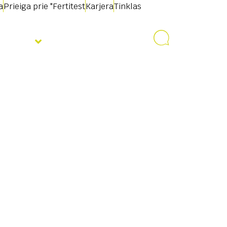
a
Prieiga prie "Fertitest
Karjera
Tinklas
jienos
Susisiekite su