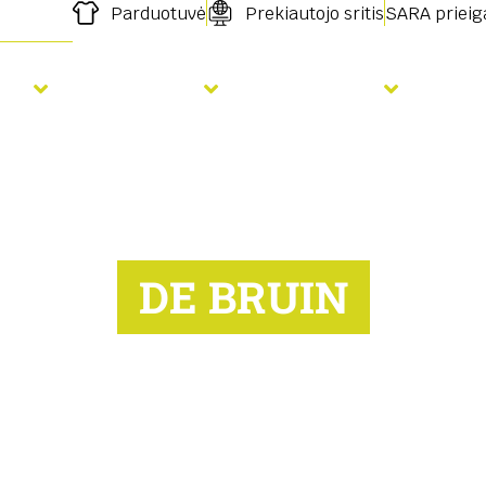
Parduotuvė
Prekiautojo sritis
SARA prieig
ja
Tręšimas
Paslaugos
Nau
DE BRUIN