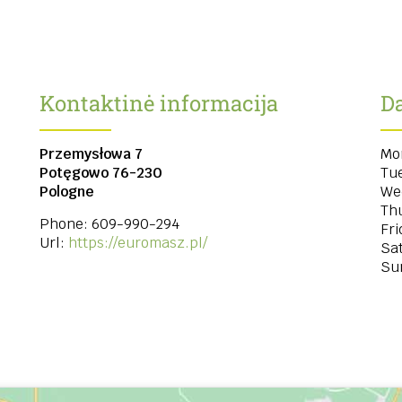
Kontaktinė informacija
Da
Przemysłowa 7
Mo
Potęgowo
76-230
Tu
Pologne
We
Th
Phone:
609-990-294
Fri
Url:
https://euromasz.pl/
Sa
Su