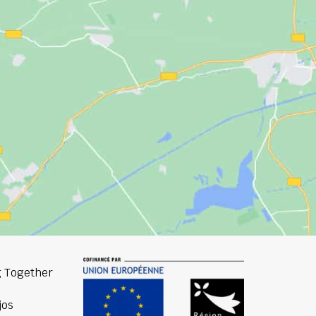
 Together
jos