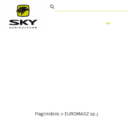
Žemės dirbimas
Sė
Pagrindinis
>
EUROMASZ sp.j.