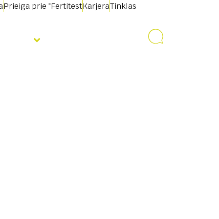
a
Prieiga prie "Fertitest
Karjera
Tinklas
jienos
Susisiekite su