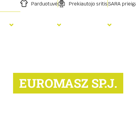
Parduotuvė
Prekiautojo sritis
SARA prieig
ja
Tręšimas
Paslaugos
Nau
EUROMASZ SP.J.