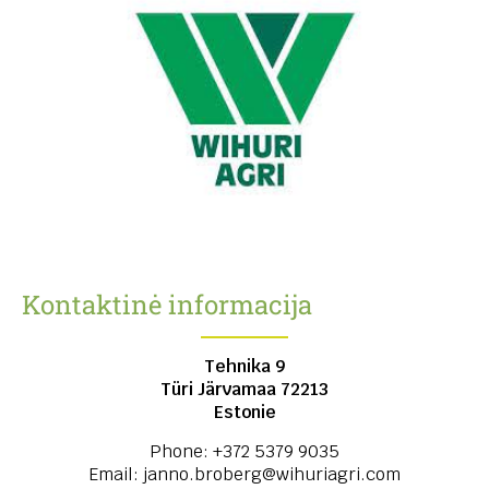
Kontaktinė informacija
Tehnika 9
Türi
Järvamaa
72213
Estonie
Phone:
+372 5379 9035
Email:
janno.broberg@wihuriagri.com