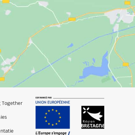
 Together
ies
ntatie