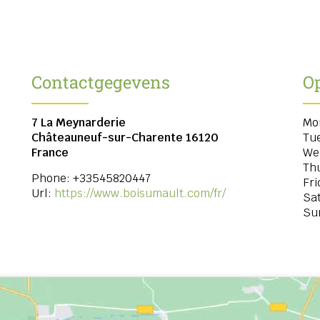
Contactgegevens
O
7 La Meynarderie
Mo
Châteauneuf-sur-Charente
16120
Tu
France
We
Th
Phone:
+33545820447
Fri
Url:
https://www.boisumault.com/fr/
Sa
Su