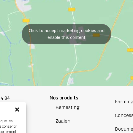
Click to accept marketing cookies and
enable this content
Nos produits
84 84
Farming
Bemesting
oup.com
Concess
Zaaien
 que les
Bretagne
e consentir
Docume
ière,
mportement