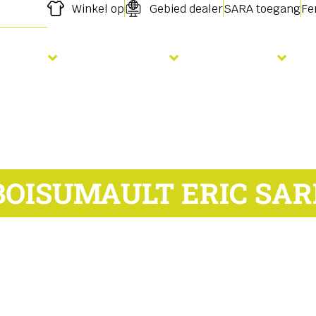
Winkel op
Gebied dealer
SARA toegang
Fe
Zaaien
Bemesting
Diensten
BOISUMAULT ERIC SAR