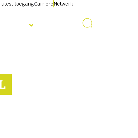
rtitest toegang
Carrière
Netwerk
Over ons
Contact
L