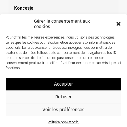
Koncesje
Dokumentacja
Gérer le consentement aux
cookies
Aktualności
Pour offrir les meilleures expériences, nous utilisons des technologies
telles que les cookies pour stocker et/ou accéder aux informations des
appareils. Le fait de consentir à ces technologies nous permettra de
traiter des données telles que le comportement de navigation ou les ID
uniques sur ce site. Le fait de ne pas consentir ou de retirer son
consentement peut avoir un effet négatif sur certaines caractéristiques et
fonctions.
Accepter
Refuser
Voir les préférences
Wszelkie prawa zastrzeżone ©2026 Sky Agriculture – Design:
Zoan
Nota prawna
Polityka prywatności
Polityka prywatności