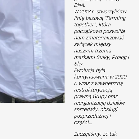
DNA.
W 2018 r. stworzyliśmy
linię bazową “Farming
together”, która
początkowo pozwoliła
nam zmaterializować
związek między
naszymi trzema
markami Sulky, Prolog i
Sky.
Ewolucja była
kontynuowana w 2020
r. wraz z wewnętrzną
restrukturyzacją
prawną Grupy oraz
reorganizacją działów
sprzedaży, obsługi
posprzedażnej i
części…
Zaczęliśmy, że tak