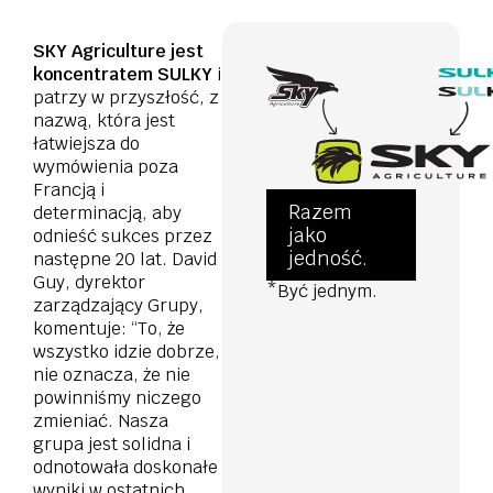
SKY Agriculture jest
koncentratem SULKY
i
patrzy w przyszłość, z
nazwą, która jest
łatwiejsza do
wymówienia poza
Francją i
Razem
determinacją, aby
jako
odnieść sukces przez
jedność.
następne 20 lat. David
Guy, dyrektor
*Być jednym.
zarządzający Grupy,
komentuje: “To, że
wszystko idzie dobrze,
nie oznacza, że nie
powinniśmy niczego
zmieniać. Nasza
grupa jest solidna i
odnotowała doskonałe
wyniki w ostatnich