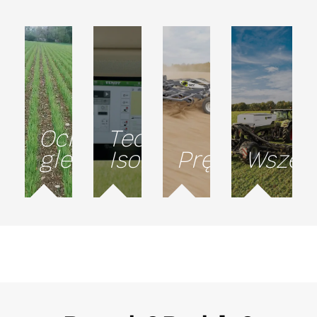
Ochrona
Technologia
gleby
Isobus
Prędkość
Wszec