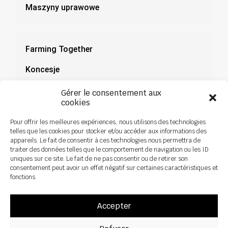
Maszyny uprawowe
Farming Together
Koncesje
Dokumentacja
Gérer le consentement aux
cookies
Aktualności
Pour offrir les meilleures expériences, nous utilisons des technologies
telles que les cookies pour stocker et/ou accéder aux informations des
appareils. Le fait de consentir à ces technologies nous permettra de
traiter des données telles que le comportement de navigation ou les ID
uniques sur ce site. Le fait de ne pas consentir ou de retirer son
consentement peut avoir un effet négatif sur certaines caractéristiques et
fonctions.
Accepter