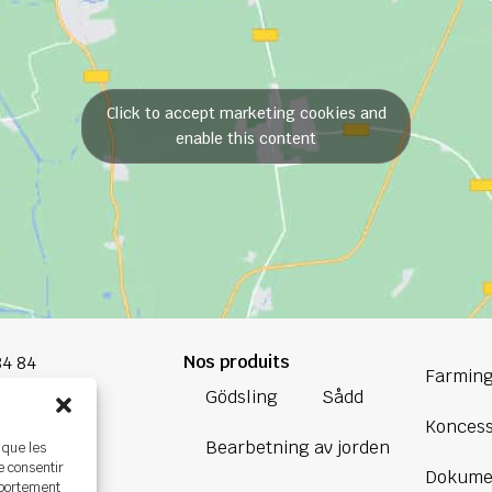
Click to accept marketing cookies and
enable this content
Nos produits
84 84
Farming
Gödsling
Sådd
oup.com
Koncess
Bearbetning av jorden
 que les
Bretagne
e consentir
Dokume
ière,
mportement