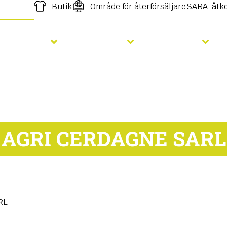
Butik
Område för återförsäljare
SARA-åtk
Sådd
Gödsling
Tjänster
AGRI CERDAGNE SARL
RL