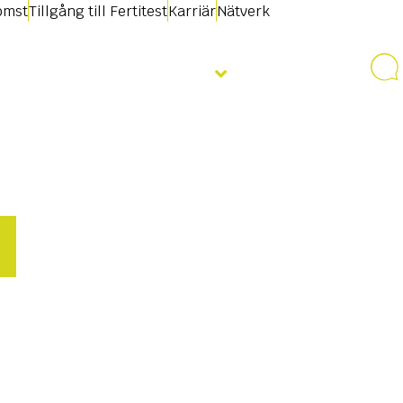
omst
Tillgång till Fertitest
Karriär
Nätverk
Nyheter & Evenemang
Kontakt