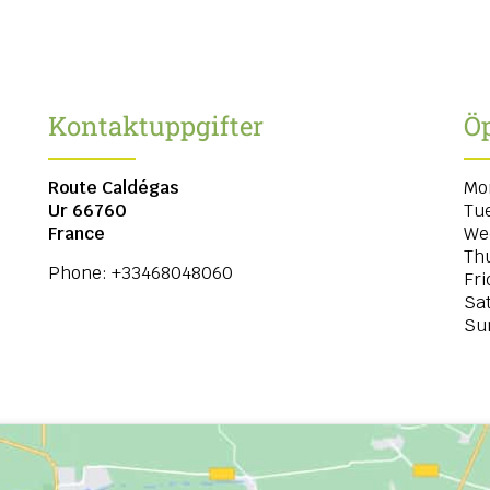
Kontaktuppgifter
Öp
Route Caldégas
Mo
Ur
66760
Tu
France
We
Th
Phone:
+33468048060
Fri
Sa
Su