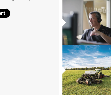
.
ert