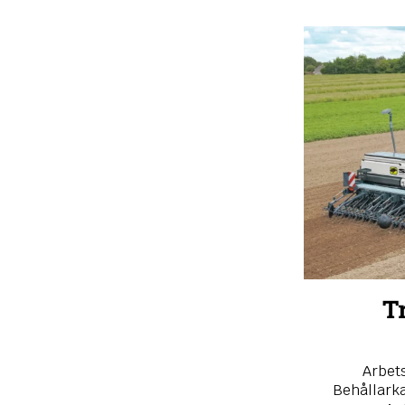
T
Arbet
Behållarkap