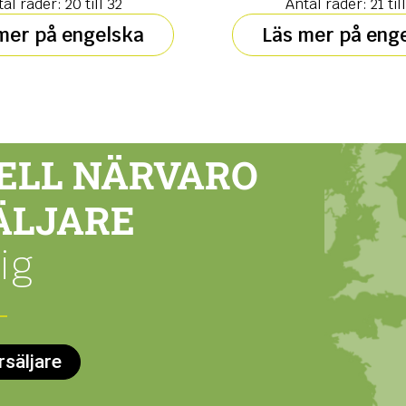
al rader: 20 till 32
Antal rader: 21 til
mer på engelska
Läs mer på eng
ELL NÄRVARO
ÄLJARE
ig
rsäljare