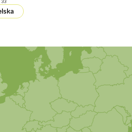
l 33
elska