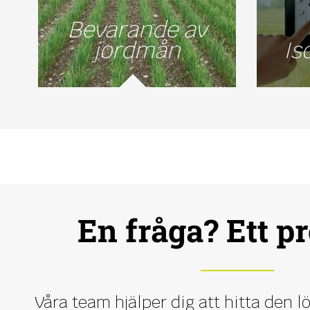
Bevarande av
jordmån
Is
En fråga? Ett pr
Våra team hjälper dig att hitta den 