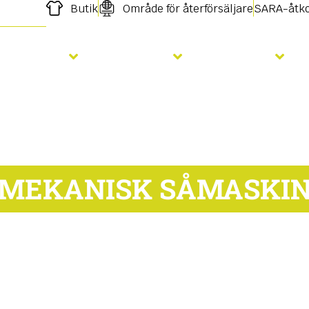
Butik
Område för återförsäljare
SARA-åtk
Sådd
Gödsling
Tjänster
MEKANISK SÅMASKI