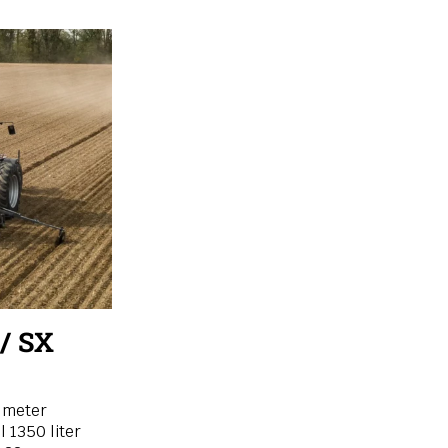
/ SX
 meter
l 1350 liter