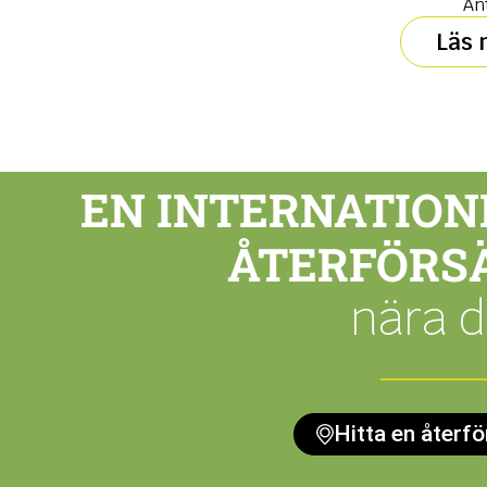
Ant
Läs 
EN INTERNATION
ÅTERFÖRS
nära d
Hitta en återfö