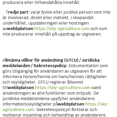
producera eller tillhandahålla Innehåll.
T
redje part:
varje fysisk eller juridisk person som inte
är involverad, direkt eller indirekt, i skapandet,
underhållet, uppdateringen eller hostingen
av
webbplatsen
https://sky-agriculture.com
och som
inte producerar innehåll på uppdrag av utgivaren.
A
llmänna villkor för användning (GTCU) / Juridiska
meddelanden / Sekretesspolicy:
Dokumentation som
görs tillgänglig för användaren av utgivaren för att
informera honom/henne om hans/hennes rättigheter
och skyldigheter. GTCU reglerar åtkomst
till
webbplatsen
https://sky-agriculture.com
samt
användningen av alla funktioner som erbjuds. De
juridiska meddelandena uppfyller användarens
informationsskyldigheter på
webbplatsen
https://sky-
agriculture.com.
Sekretesspolicyn förklarar och
motiverar insamling och behandling av användarens