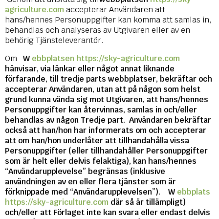
agriculture.com
accepterar Användaren att
hans/hennes Personuppgifter kan komma att samlas in,
behandlas och analyseras av Utgivaren eller av en
behörig Tjänsteleverantör.
Om
W
ebbplatsen https://sky-agriculture.com
hänvisar, via länkar eller något annat liknande
förfarande, till tredje parts webbplatser, bekräftar och
accepterar Användaren, utan att på någon som helst
grund kunna vända sig mot Utgivaren, att hans/hennes
Personuppgifter kan återvinnas, samlas in och/eller
behandlas av någon Tredje part. Användaren bekräftar
också att han/hon har informerats om och accepterar
att om han/hon underlåter att tillhandahålla vissa
Personuppgifter (eller tillhandahåller Personuppgifter
som är helt eller delvis felaktiga), kan hans/hennes
“Användarupplevelse” begränsas (inklusive
användningen av en eller flera tjänster som är
förknippade med “Användarupplevelsen”).
W
ebbplats
https://sky-agriculture.com
där så är tillämpligt)
och/eller att Förlaget inte kan svara eller endast delvis