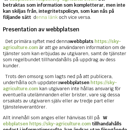
betraktas som information som kompletterar, men inte
kan skiljas från, integritetspolicyn, som kan nås på
följande sätt
d
enna länk
och vice versa.
Presentation av webbplatsen
Det primära syftet med denna
webbplats
https://sky-
agriculture.com
är att ge användaren information om de
tjänster som kan erbjudas av utgivaren, samt de tjänster
som regelbundet tillhandahålls på uppdrag av dess
kunder.
Trots den omsorg som lagts ned på att publicera,
underhålla och uppdatera
webbplatsen
https://sky-
agriculture.com
kan utgivaren inte hållas ansvarig för
eventuella utelämnanden eller brister, vare sig dessa
orsakats av utgivaren själv eller av tredje part eller
tjänsteleverantörer.
Allt innehåll som anges eller hänvisas till på
W
ebbplatsen https://sky-agriculture.com
tillhandahålls
endast i informationssyfte, kan ändras utan föregående