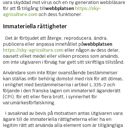
vara skyddad mot virus och en ny generation webbläsare
för att få tillgång till
webbplatsen
https://sky-
agriculture.com
och dess funktioner.
Immateriella rättigheter
Det är förbjudet att återge, reproducera, ändra,
publicera eller anpassa innehållet på
webbplatsen
https://sky-agriculture.com
eller någon av dess delar,
oavsett vilket medel eller vilken process som används,
om inte utgivaren i förväg har gett sitt skriftliga tillstånd.
Användare som inte följer ovanstående bestämmelser
kan ställas inför behörig domstol med risk för att dömas,
i enlighet med bestämmelserna i artikel L.335-2 och
följande i den franska lagen om immateriell äganderätt
(CPI), för ett eller flera brott, i synnerhet för
varumärkesförfalskning.
I avsaknad av bevis på motsatsen antas Utgivaren vara
ägare till de immateriella rättigheterna eller ha en
legitim rätt att använda alla element som är tillgängliga