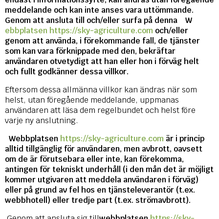
meddelande och kan inte anses vara uttömmande.
Genom att ansluta till och/eller surfa på denna
W
ebbplatsen https://sky-agriculture.com
och/eller
genom att använda, i förekommande fall, de tjänster
som kan vara förknippade med den, bekräftar
användaren otvetydigt att han eller hon i förväg helt
och fullt godkänner dessa villkor.
Eftersom dessa allmänna villkor kan ändras när som
helst, utan föregående meddelande, uppmanas
användaren att läsa dem regelbundet och helst före
varje ny anslutning.
W
ebbplatsen
https://sky-agriculture.com
är i princip
alltid tillgänglig för användaren, men avbrott, oavsett
om de är förutsebara eller inte, kan förekomma,
antingen för tekniskt underhåll (i den mån det är möjligt
kommer utgivaren att meddela användaren i förväg)
eller på grund av fel hos en tjänsteleverantör (t.ex.
webbhotell) eller tredje part (t.ex. strömavbrott).
Genom att ansluta sig till
webbplatsen
https://sky-