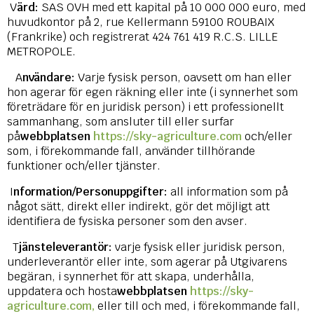
V
ärd:
SAS OVH med ett kapital på 10 000 000 euro, med
huvudkontor på 2, rue Kellermann 59100 ROUBAIX
(Frankrike) och registrerat 424 761 419 R.C.S. LILLE
METROPOLE.
A
nvändare:
Varje fysisk person, oavsett om han eller
hon agerar för egen räkning eller inte (i synnerhet som
företrädare för en juridisk person) i ett professionellt
sammanhang, som ansluter till eller surfar
på
webbplatsen
https://sky-agriculture.com
och/eller
som, i förekommande fall, använder tillhörande
funktioner och/eller tjänster.
I
nformation/Personuppgifter:
all information som på
något sätt, direkt eller indirekt, gör det möjligt att
identifiera de fysiska personer som den avser.
T
jänsteleverantör:
varje fysisk eller juridisk person,
underleverantör eller inte, som agerar på Utgivarens
begäran, i synnerhet för att skapa, underhålla,
uppdatera och hosta
webbplatsen
https://sky-
agriculture.com,
eller till och med, i förekommande fall,