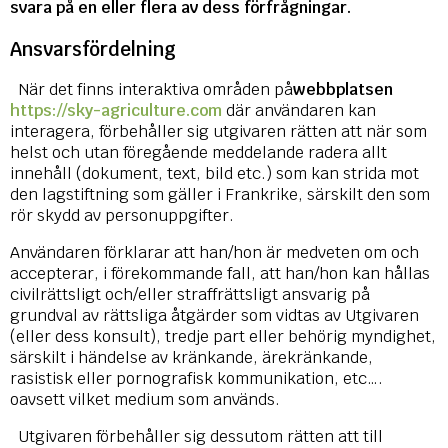
svara på en eller flera av dess förfrågningar.
Ansvarsfördelning
När det finns interaktiva områden på
webbplatsen
https://sky-agriculture.com
där användaren kan
interagera, förbehåller sig utgivaren rätten att när som
helst och utan föregående meddelande radera allt
innehåll (dokument, text, bild etc.) som kan strida mot
den lagstiftning som gäller i Frankrike, särskilt den som
rör skydd av personuppgifter.
Användaren förklarar att han/hon är medveten om och
accepterar, i förekommande fall, att han/hon kan hållas
civilrättsligt och/eller straffrättsligt ansvarig på
grundval av rättsliga åtgärder som vidtas av Utgivaren
(eller dess konsult), tredje part eller behörig myndighet,
särskilt i händelse av kränkande, ärekränkande,
rasistisk eller pornografisk kommunikation, etc….
oavsett vilket medium som används.
Utgivaren förbehåller sig dessutom rätten att till