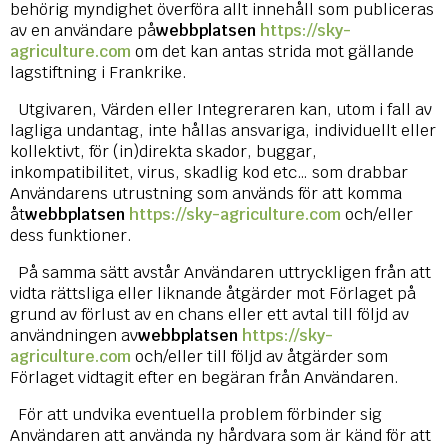
behörig myndighet överföra allt innehåll som publiceras
av en användare på
webbplatsen
https://sky-
agriculture.com
om det kan antas strida mot gällande
lagstiftning i Frankrike.
Utgivaren, Värden eller Integreraren kan, utom i fall av
lagliga undantag, inte hållas ansvariga, individuellt eller
kollektivt, för (in)direkta skador, buggar,
inkompatibilitet, virus, skadlig kod etc… som drabbar
Användarens utrustning som används för att komma
åt
webbplatsen
https://sky-agriculture.com
och/eller
dess funktioner.
På samma sätt avstår Användaren uttryckligen från att
vidta rättsliga eller liknande åtgärder mot Förlaget på
grund av förlust av en chans eller ett avtal till följd av
användningen av
webbplatsen
https://sky-
agriculture.com
och/eller till följd av åtgärder som
Förlaget vidtagit efter en begäran från Användaren.
För att undvika eventuella problem förbinder sig
Användaren att använda ny hårdvara som är känd för att