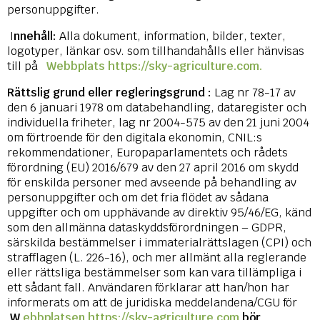
personuppgifter.
I
nnehåll:
Alla dokument, information, bilder, texter,
logotyper, länkar osv. som tillhandahålls eller hänvisas
till på
Webbplats https://sky-agriculture.com.
Rättslig grund eller regleringsgrund :
Lag nr 78-17 av
den 6 januari 1978 om databehandling, dataregister och
individuella friheter, lag nr 2004-575 av den 21 juni 2004
om förtroende för den digitala ekonomin, CNIL:s
rekommendationer, Europaparlamentets och rådets
förordning (EU) 2016/679 av den 27 april 2016 om skydd
för enskilda personer med avseende på behandling av
personuppgifter och om det fria flödet av sådana
uppgifter och om upphävande av direktiv 95/46/EG, känd
som den allmänna dataskyddsförordningen – GDPR,
särskilda bestämmelser i immaterialrättslagen (CPI) och
strafflagen (L. 226-16), och mer allmänt alla reglerande
eller rättsliga bestämmelser som kan vara tillämpliga i
ett sådant fall. Användaren förklarar att han/hon har
informerats om att de juridiska meddelandena/CGU för
W
ebbplatsen https://sky-agriculture.com
bör