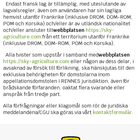
Endast fransk lag är tillämplig, med uteslutande av
lagvalsregler, även om användaren har sin lagliga
hemvist utanför Frankrike (inklusive DROM, DOM-ROM,
POM och Korsika) och/eller är av utländsk nationalitet
och/eller ansluter till
webbplatsen
https://sky-
agriculture.com
från ett territorium utanför Frankrike
(inklusive DROM, DOM-ROM, POM och Korsika).
Alla tvister som uppstår i samband med
webbplatsen
https://sky-agriculture.com
eller någon av dess delar, i
avsaknad av försök till förlikning, ska hänskjutas till den
exklusiva behörigheten för domstolarna inom
appellationsdomstolen i RENNES jurisdiktion, även för
brådskande förfaranden, oaktat flera svarande eller
anspråk från tredje part.
Alla förfrågningar eller klagomål som rör de juridiska
meddelandena/CGU ska göras via vårt
kontaktformulär.