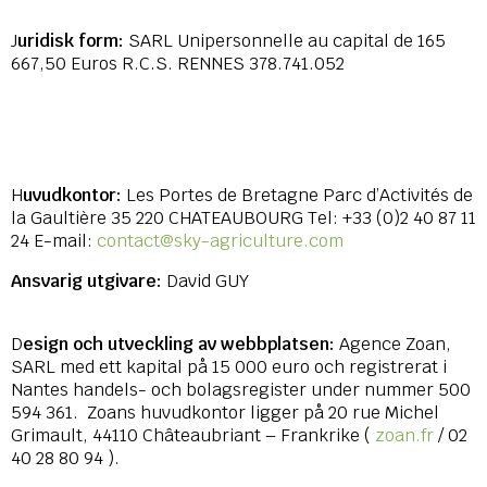
J
uridisk form:
SARL Unipersonnelle au capital de 165
667,50 Euros R.C.S. RENNES 378.741.052
H
uvudkontor:
Les Portes de Bretagne Parc d’Activités de
la Gaultière 35 220 CHATEAUBOURG Tel: +33 (0)2 40 87 11
24 E-mail:
contact@sky-agriculture.com
Ansvarig utgivare:
David GUY
D
esign och utveckling av webbplatsen:
Agence Zoan,
SARL med ett kapital på 15 000 euro och registrerat i
Nantes handels- och bolagsregister under nummer 500
594 361. Zoans huvudkontor ligger på 20 rue Michel
Grimault, 44110 Châteaubriant – Frankrike (
zoan.fr
/ 02
40 28 80 94 ).