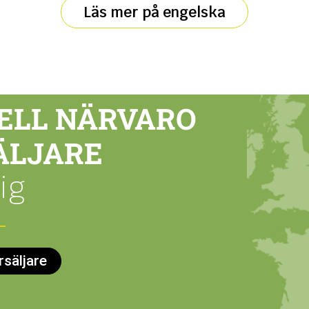
Läs mer på engelska
ELL NÄRVARO
ÄLJARE
ig
rsäljare