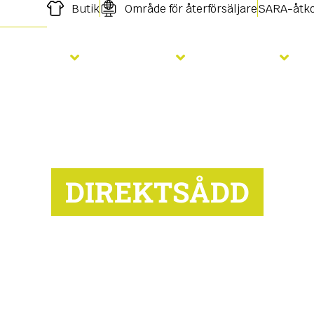
Butik
Område för återförsäljare
SARA-åtk
Sådd
Gödsling
Tjänster
DIREKTSÅDD