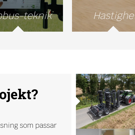
obus-teknik
Hastighe
ojekt?
lösning som passar
.