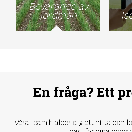
Bevarande av
jordmån
Is
En fråga? Ett pr
Våra team hjälper dig att hitta den 
bäst för dina behov