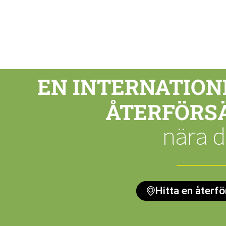
EN INTERNATION
ÅTERFÖRS
nära d
Hitta en återfö