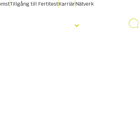
omst
Tillgång till Fertitest
Karriär
Nätverk
Nyheter & Evenemang
Kontakt