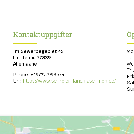
Kontaktuppgifter
Öp
Im Gewerbegebiet 43
Mo
Lichtenau
77839
Tu
Allemagne
We
Th
Phone:
+497227993574
Fri
Url:
https://www.schreier-landmaschinen.de/
Sa
Su