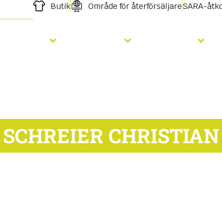
Butik
Område för återförsäljare
SARA-åtk
Sådd
Gödsling
Tjänster
SCHREIER CHRISTIAN