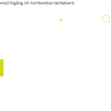
omst
Tillgång till Fertitest
Karriär
Nätverk
Nyheter & Evenemang
Kontakt