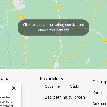
Click to accept marketing cookies and
enable this content
Nos produits
84 84
Farming
Gödsling
Sådd
oup.com
Koncess
Bearbetning av jorden
 que les
Bretagne
e consentir
Dokume
ière,
mportement