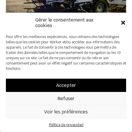
Gérer le consentement aux
cookies
SKY Agriculture lanza la nueva
Pour offrir les meilleures expériences, nous utilisons des technologies
telles que les cookies pour stocker et/ou accéder aux informations des
gama FALCON T
appareils. Le fait de consentir à ces technologies nous permettra de
traiter des données telles que le comportement de navigation ou les ID
uniques sur ce site. Le fait de ne pas consentir ou de retirer son
Con la nueva gama de abonadoras
consentement peut avoir un effet négatif sur certaines caractéristiques et
fonctions.
arrastradas FALCON T, compuesta por cuatro
modelos -FALCON 100, 130, 160 y 240-, SKY
Agriculture ofrece ahora la gama más amplia
Accepter
del mercado.
Refuser
Voir les préférences
Política de privacidad
21 October 2025