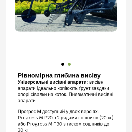
Рівномірна глибина висіву
Універсальні висівні апарати:
висівні
апарати ідеально копіюють ґрунт завдяки
опорі сівалки на коток. Пневматичні висівні
апарати
Прогрес М доступний у двох версіях:
Progress M P20 з 2 рядами сошників (20 кг)
або Progress M P30 з тиском сошників до
30 кг.