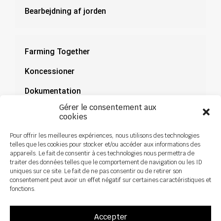
Bearbejdning af jorden
Farming Together
Koncessioner
Dokumentation
Gérer le consentement aux
Nyheder
cookies
Pour offrir les meilleures expériences, nous utilisons des technologies
telles que les cookies pour stocker et/ou accéder aux informations des
appareils. Le fait de consentir à ces technologies nous permettra de
traiter des données telles que le comportement de navigation ou les ID
uniques sur ce site. Le fait de ne pas consentir ou de retirer son
consentement peut avoir un effet négatif sur certaines caractéristiques et
fonctions.
Accepter