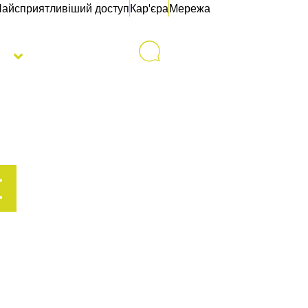
айсприятливіший доступ
Кар'єра
Мережа
с
Контакти
І