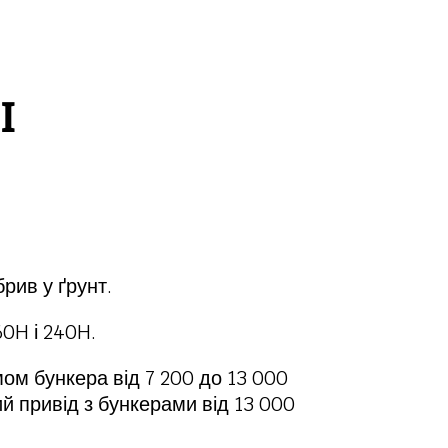
І
рив у ґрунт.
60H і 240H.
мом бункера від 7 200 до 13 000
ний привід з бункерами від 13 000