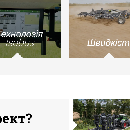
Технологія
Isobus
Швидкіст
оект?