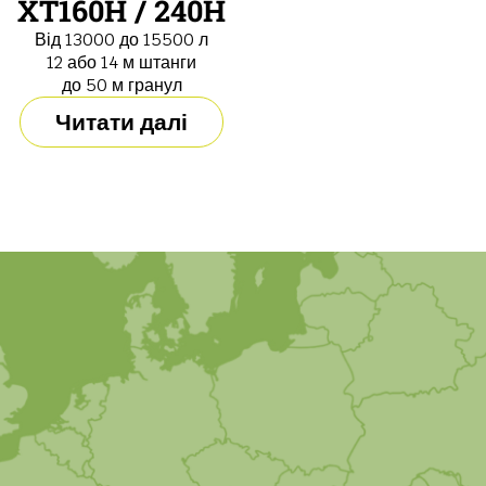
XT160H / 240H
Від 13000 до 15500 л
12 або 14 м штанги
до 50 м гранул
Читати далі