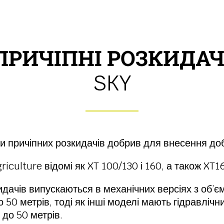
ПРИЧІПНІ РОЗКИДАЧ
SKY
ки причіпних розкидачів добрив для внесення доб
iculture відомі як XT 100/130 і 160, а також XT1
дачів випускаються в механічних версіях з об’є
о 50 метрів, тоді як інші моделі мають гідравліч
 до 50 метрів.