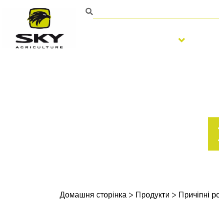
Обробка ґрунту
По
Домашня сторінка
>
Продукти
>
Причіпні р