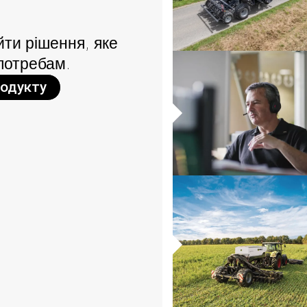
ти рішення, яке
потребам.
родукту