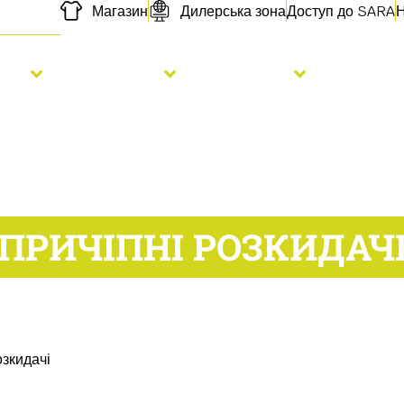
Магазин
Дилерська зона
Доступ до SARA
Н
сів
Добрива
Послуги
Про на
ПРИЧІПНІ РОЗКИДАЧ
озкидачі