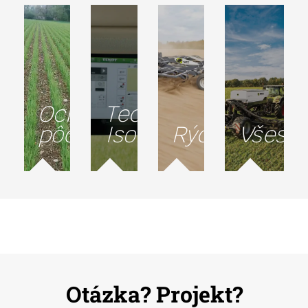
Ochrana
Technológia
pôdy
Isobus
Rýchlosť
Všestr
Otázka? Projekt?