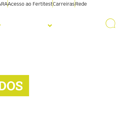
ARA
Acesso ao Fertitest
Carreiras
Rede
Sobre nós
Contacto
DOS