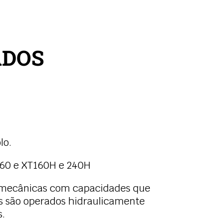
ADOS
lo.
160 e XT160H e 240H
s mecânicas com capacidades que
ros são operados hidraulicamente
s.