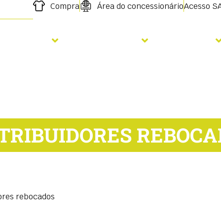
Compra
Área do concessionário
Acesso S
emeadura
Fertilização
Serviços
STRIBUIDORES REBOCA
dores rebocados