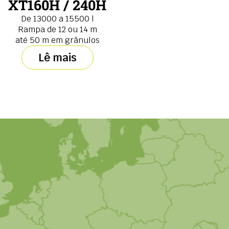
XT160H / 240H
De 13000 a 15500 l
Rampa de 12 ou 14 m
até 50 m em grânulos
Lê mais