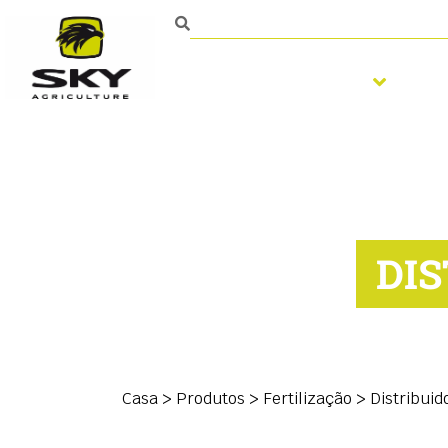
Trabalhar o solo
S
DI
Casa
>
Produtos
>
Fertilização
>
Distribui