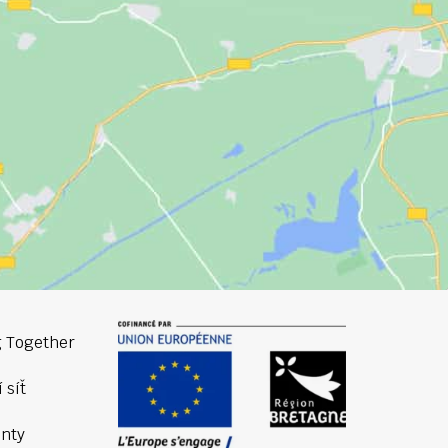
 Together
 síť
nty