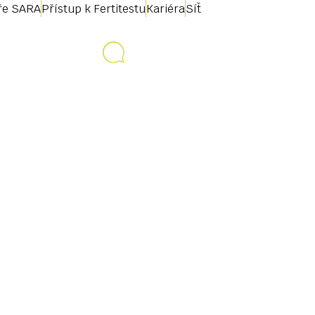
uře SARA
Přístup k Fertitestu
Kariéra
Síť
Kontakt