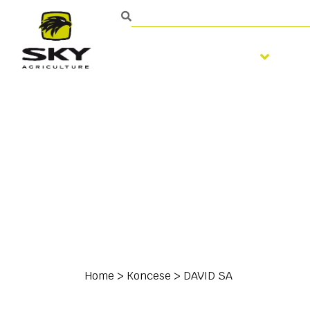
Zpracování půdy
S
Home
>
Koncese
>
DAVID SA