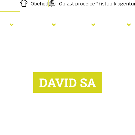
Obchod
Oblast prodejce
Přístup k agent
etí
Hnojení
Služby
O nás
DAVID SA