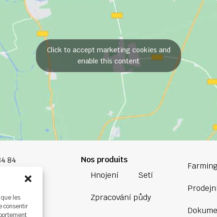
Click to accept marketing cookies and
enable this content
Nos produits
84 84
Farming
Hnojení
Setí
oup.com
Prodejní
Zpracování půdy
 que les
Bretagne
e consentir
Dokume
ière,
mportement