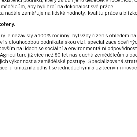
lší existenci podniku, který založil jeho dědeček v roce 1936,
mědělcům, aby byli hrdí na dokonalost své práce.
a nadále zaměřuje na lidské hodnoty, kvalitu práce a blíz
kořeny.
rý je nezávislý a 100% rodinný, byl vždy řízen s ohledem na
ví s dlouhodobou podnikatelskou vizí, specializace dceřiný
evším na lidech se sociální a environmentální odpovědnos
Agriculture již více než 80 let naslouchá zemědělcům a podp
jich výkonnost a zemědělské postupy. Specializovaná strat
race, jí umožnila odlišit se jednoduchými a užitečnými inov
12 000
310 00