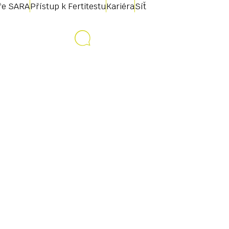
uře SARA
Přístup k Fertitestu
Kariéra
Síť
Kontakt