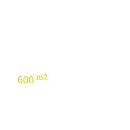
m2
600
Rozšíření
továrny
Frandent