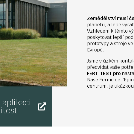
Zemědělství musí če
planetu, a lépe vyrá
Vzhledem k těmto vý
poskytovat lepší pod
prototypy a stroje v
Evropě.
Jsme v úzkém kontakt
předvídat vaše potře
FERTITEST pro
nasta
Naše Ferme de l’Epin
centrum, je ukázkou
 aplikaci
itest