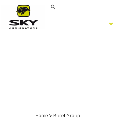
Zpracování půdy
S
Home
>
Burel Group