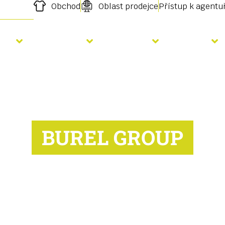
Obchod
Oblast prodejce
Přístup k agent
etí
Hnojení
Služby
O nás
BUREL GROUP