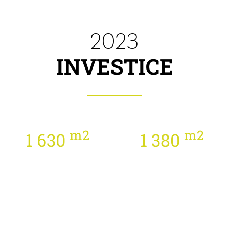
2023
INVESTICE
m2
m2
1 630
1 380
Rozšíření
Obchod se
zařízení na
surovinami
přípravu půdy