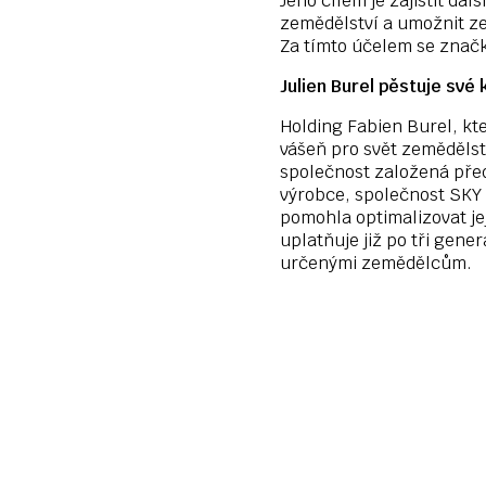
Jeho cílem je zajistit da
zemědělství a umožnit ze
Za tímto účelem se značk
Julien Burel pěstuje své 
Holding Fabien Burel, kte
vášeň pro svět zemědělst
společnost založená před
výrobce, společnost SKY 
pomohla optimalizovat je
uplatňuje již po tři gene
určenými zemědělcům.
155 000