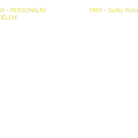
prodaných výtisků
prodaných výtisk
00 - PERSONÁLNÍ
1959 - Sulky Roto
DĚLENÍ