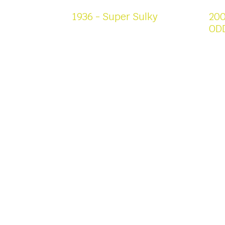
prodaných výtisků
1936 - Super Sulky
20
OD