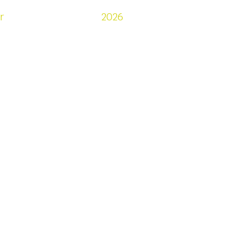
ů
prodejci
r
2026