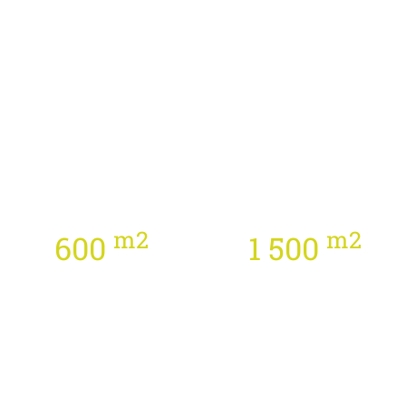
m2
m2
600
1 500
Technické
Obchod PDR
školicí středisko