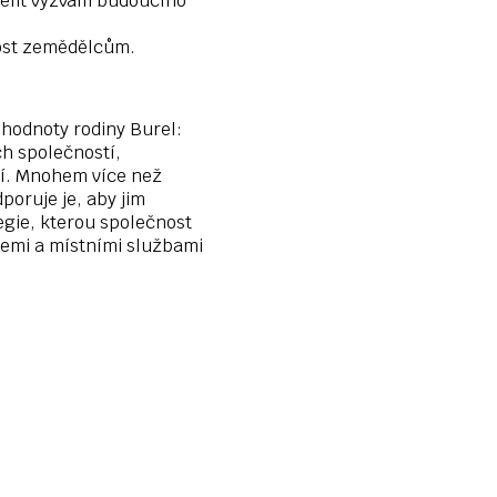
 čelit výzvám budoucího
kost zemědělcům.
 hodnoty rodiny Burel:
ch společností,
tí. Mnohem více než
oruje je, aby jim
egie, kterou společnost
acemi a místními službami
0
460