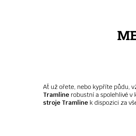
ME
Ať už ořete, nebo kypříte půdu, v
Tramline
robustní a spolehlivé 
stroje Tramline
k dispozici za vš