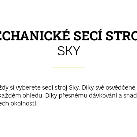
CHANICKÉ SECÍ STR
SKY
ždy si vyberete secí stroj Sky. Díky své osvědčené
v každém ohledu. Díky přesnému dávkování a sn
ech okolností.