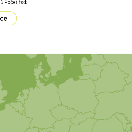
rů Počet řad:
íce