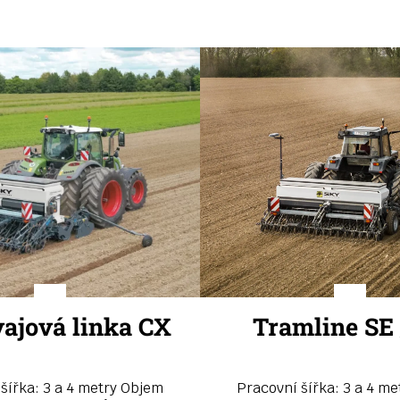
ajová linka CX
Tramline SE 
šířka: 3 a 4 metry Objem
Pracovní šířka: 3 a 4 m