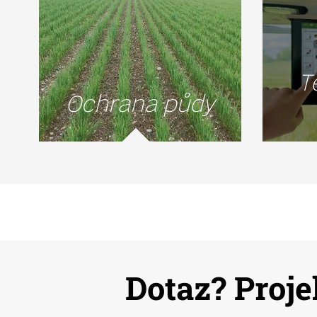
T
Ochrana půdy
Dotaz? Proje