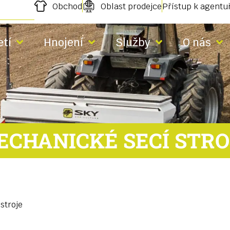
Obchod
Oblast prodejce
Přístup k agent
etí
Hnojení
Služby
O nás
ECHANICKÉ SECÍ STRO
stroje