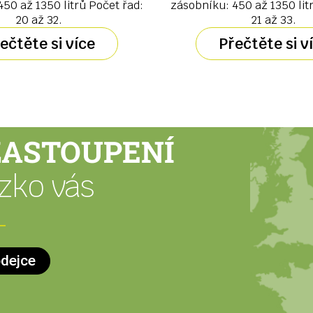
50 až 1350 litrů Počet řad:
zásobníku: 450 až 1350 lit
20 až 32.
21 až 33.
ečtěte si více
Přečtěte si v
ZASTOUPENÍ
ízko vás
odejce