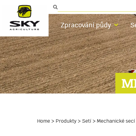
Zpracování půdy
S
M
Home
>
Produkty
>
Setí
>
Mechanické secí 