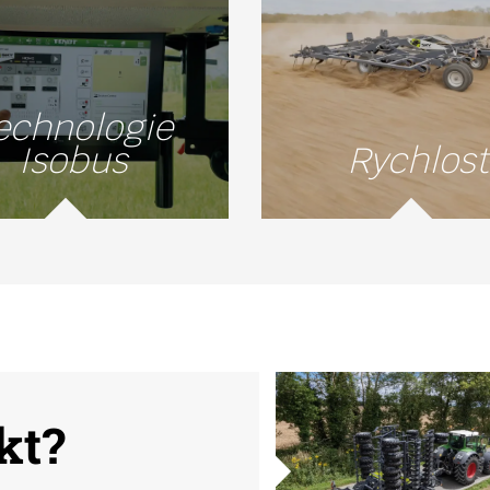
echnologie
Isobus
Rychlost
kt?