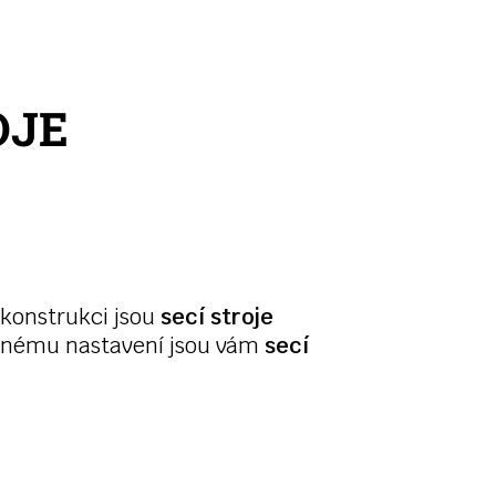
OJE
 konstrukci jsou
secí stroje
adnému nastavení jsou vám
secí