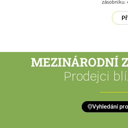
zásobníku: 4
Př
MEZINÁRODNÍ 
Prodejci bl
Vyhledání pr