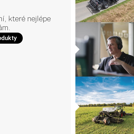
í, které nejlépe
ám.
odukty