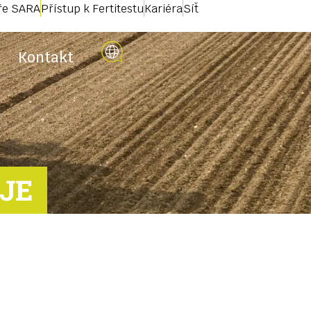
uře SARA
Přístup k Fertitestu
Kariéra
Síť
Kontakt
JE