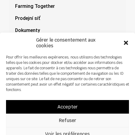
Farming Together
Prodejní síť
Dokumenty
Gérer le consentement aux
Novinky
cookies
Pour offrir les meilleures expériences, nous utilisons des technologies
telles que les cookies pour stocker et/ou accéder aux informations des
appareils. Le fait de consentir à ces technologies nous permettra de
traiter des données telles que le comportement de navigation ou les ID
uniques sur ce site. Le fait de ne pas consentir ou de retirer son
consentement peut avoir un effet négatif sur certaines caractéristiques et
fonctions.
Accepter
Refuser
Všechna práva vyhrazena ©2026 Sky Agriculture – Design:
Zoan
Právní upozornění
Zásady ochrany osobních údajů
Voir les préférences