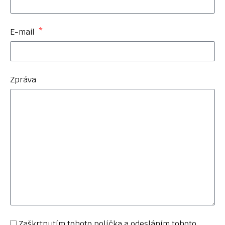
E-mail
Zpráva
Zaškrtnutím tohoto políčka a odesláním tohoto