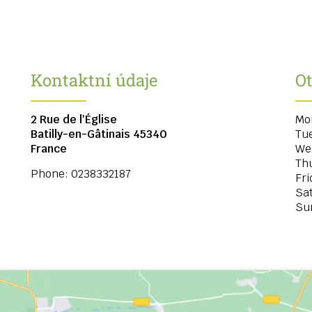
Kontaktní údaje
Ot
2 Rue de l'Église
Mo
Batilly-en-Gâtinais
45340
Tu
France
We
Th
Phone:
0238332187
Fri
Sa
Su