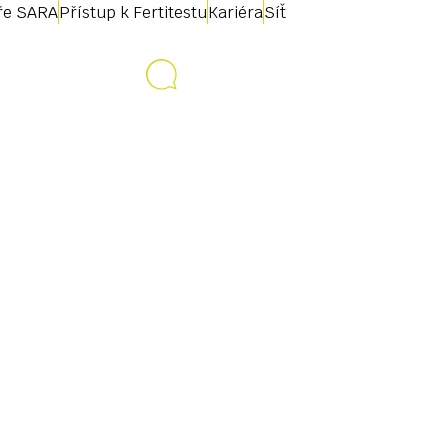
uře SARA
Přístup k Fertitestu
Kariéra
Síť
Kontakt