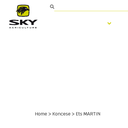
Zpracování půdy
S
Home
>
Koncese
>
Ets MARTIN