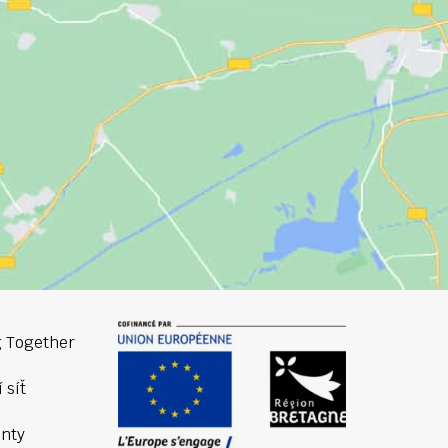
 Together
 síť
nty