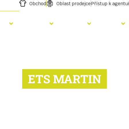
Obchod
Oblast prodejce
Přístup k agent
etí
Hnojení
Služby
O nás
ETS MARTIN