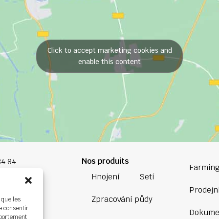
Click to accept marketing cookies and
enable this content
Nos produits
84 84
Farming
Hnojení
Setí
oup.com
Prodejní
Zpracování půdy
 que les
Bretagne
e consentir
Dokume
ière,
mportement