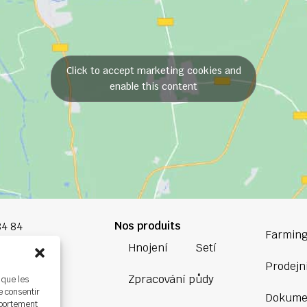
Click to accept marketing cookies and
enable this content
Nos produits
84 84
Farming
Hnojení
Setí
oup.com
Prodejní
Zpracování půdy
 que les
Bretagne
e consentir
Dokume
ière,
mportement