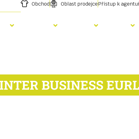
Obchod
Oblast prodejce
Přístup k agent
etí
Hnojení
Služby
O nás
INTER BUSINESS EUR