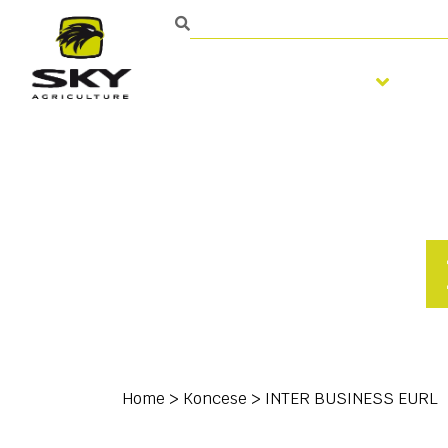
Zpracování půdy
S
Home
>
Koncese
>
INTER BUSINESS EURL