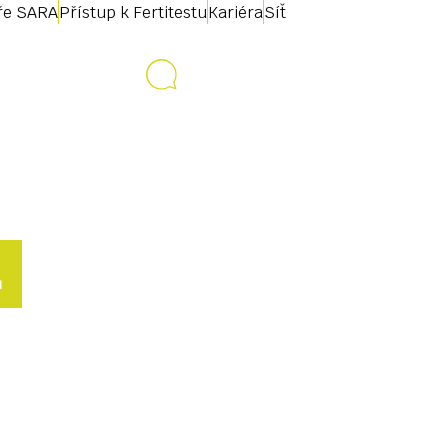
uře SARA
Přístup k Fertitestu
Kariéra
Síť
Kontakt
L