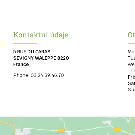
Kontaktní údaje
Ot
5 RUE DU CABAS
Mo
SEVIGNY WALEPPE
8220
Tu
France
We
Th
Phone:
03.24.39.46.70
Fri
Sa
Su