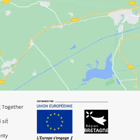
 Together
 síť
nty