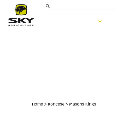
Zpracování půdy
S
Home
>
Koncese
>
Masons Kings