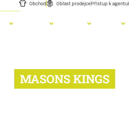
Obchod
Oblast prodejce
Přístup k agent
etí
Hnojení
Služby
O nás
MASONS KINGS