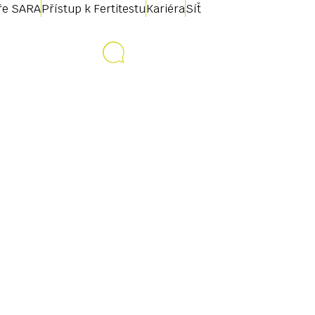
uře SARA
Přístup k Fertitestu
Kariéra
Síť
Kontakt