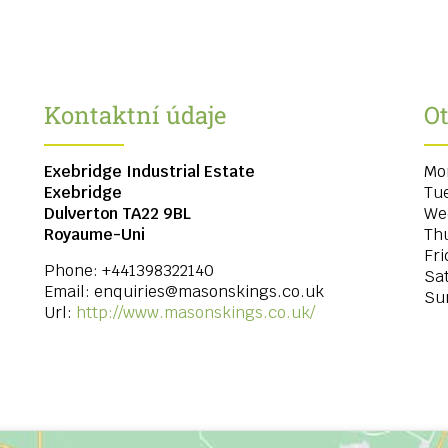
Kontaktní údaje
Ot
Exebridge Industrial Estate
Mo
Exebridge
Tu
Dulverton
TA22 9BL
We
Royaume-Uni
Th
Fri
Phone:
+441398322140
Sa
Email:
enquiries@masonskings.co.uk
Su
Url:
http://www.masonskings.co.uk/