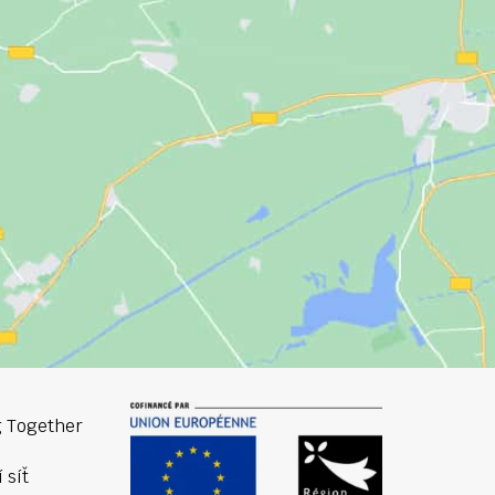
 Together
 síť