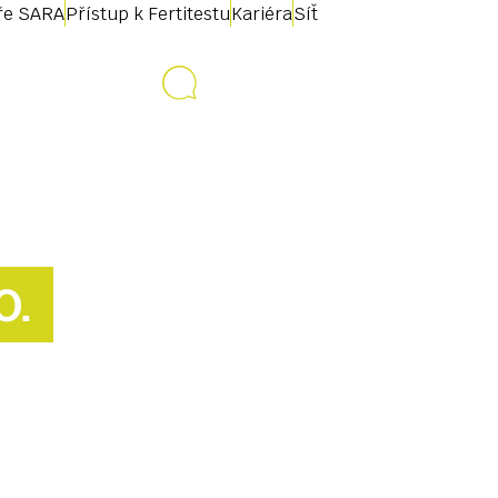
uře SARA
Přístup k Fertitestu
Kariéra
Síť
Kontakt
O.