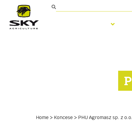
Zpracování půdy
S
P
Home
>
Koncese
>
PHU Agromasz sp. z o.o