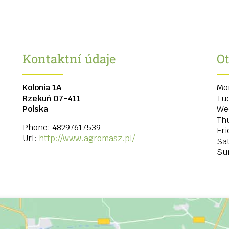
Kontaktní údaje
Ot
Kolonia 1A
Mo
Rzekuń
07-411
Tu
Polska
We
Th
Phone:
48297617539
Fri
Url:
http://www.agromasz.pl/
Sa
Su