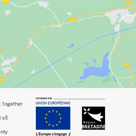
 Together
 síť
nty