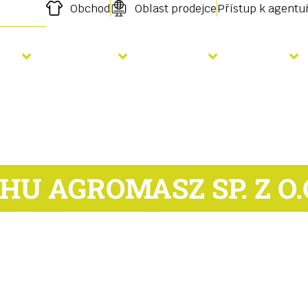
Obchod
Oblast prodejce
Přístup k agent
etí
Hnojení
Služby
O nás
HU AGROMASZ SP. Z O.
.