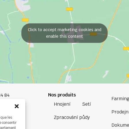
Click to accept marketing cookies and
enable this content
Nos produits
84 84
Farming
Hnojení
Setí
oup.com
Prodejní
Zpracování půdy
 que les
Bretagne
e consentir
Dokume
ière,
mportement