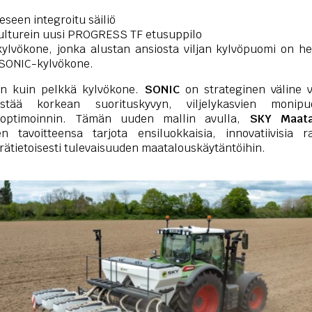
seen integroitu säiliö
ulturein uusi PROGRESS TF etusuppilo
kylvökone, jonka alustan ansiosta viljan kylvöpuomi on he
ä SONIC-kylvökone.
in kuin pelkkä kylvökone.
SONIC
on strateginen väline vil
stää korkean suorituskyvyn, viljelykasvien monipu
 optimoinnin. Tämän uuden mallin avulla,
SKY Maata
n tavoitteensa tarjota ensiluokkaisia, innovatiivisia ra
rätietoisesti tulevaisuuden maatalouskäytäntöihin.