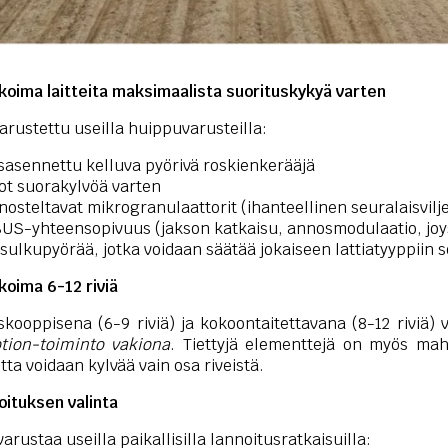
ikoima laitteita maksimaalista suorituskykyä varten
arustettu useilla huippuvarusteilla:
sasennettu kelluva pyörivä roskienkerääjä
ot suorakylvöä varten
osteltavat mikrogranulaattorit (ihanteellinen seuralaisvilje
BUS-yhteensopivuus (jakson katkaisu, annosmodulaatio, joys
a sulkupyörää, jotka voidaan säätää jokaiseen lattiatyyppiin s
koima 6-12 riviä
kooppisena (6-9 riviä) ja kokoontaitettavana (8-12 riviä) 
ion-toiminto vakiona
. Tiettyjä elementtejä on myös mah
otta voidaan kylvää vain osa riveistä.
oituksen valinta
rustaa useilla paikallisilla lannoitusratkaisuilla: