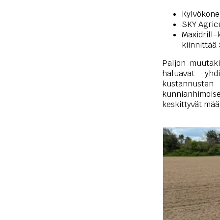
Kylvökonee
SKY Agric
Maxidrill-
kiinnittä
Paljon muutak
haluavat yhdi
kustannusten
kunnianhimoise
keskittyvät mää