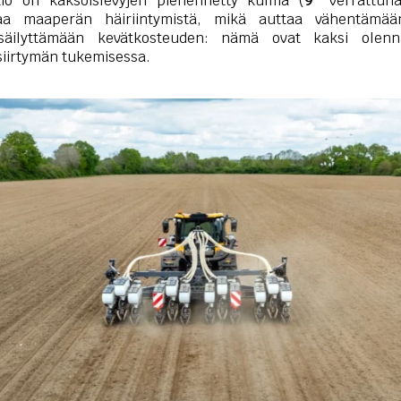
tio on kaksoislevyjen pienennetty kulma (
9°
verrattuna
ttaa maaperän häiriintymistä, mikä auttaa vähentämää
säilyttämään kevätkosteuden: nämä ovat kaksi olenna
siirtymän tukemisessa.