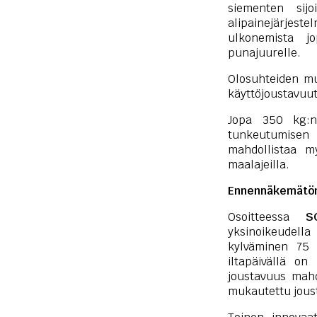
siementen sijo
alipainejärjes
ulkonemista jo
punajuurelle.
Olosuhteiden mu
käyttöjoustavuut
Jopa 350 kg:n 
tunkeutumisen
mahdollistaa m
maalajeilla.
Ennennäkemätön
Osoitteessa
S
yksinoikeudell
kylväminen 75 
iltapäivällä o
joustavuus mahdo
mukautettu joust