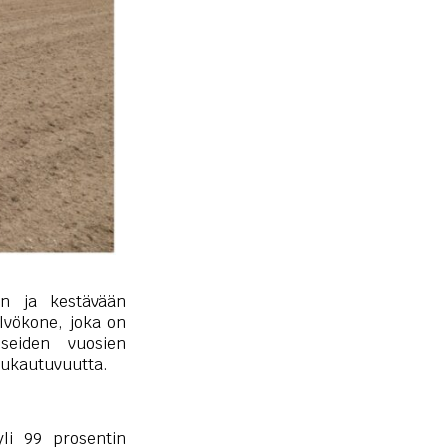
n ja kestävään
lvökone, joka on
Useiden vuosien
 mukautuvuutta.
li 99 prosentin