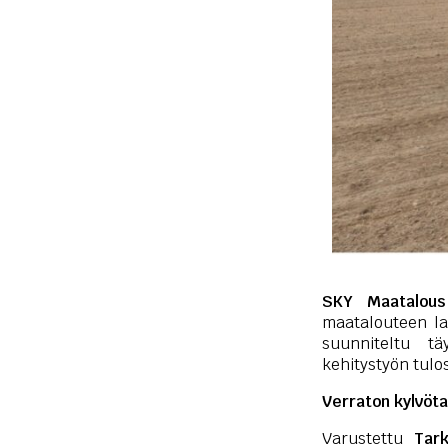
SKY Maatalous
maatalouteen l
suunniteltu tä
kehitystyön tulo
Verraton kylvöta
Varustettu
Tark