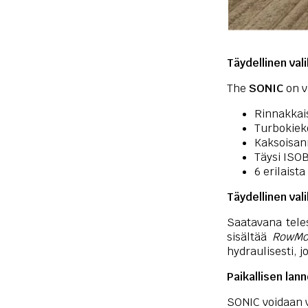
Täydellinen val
The
SONIC
on v
Rinnakkai
Turbokiek
Kaksoisann
Täysi ISO
6 erilaist
Täydellinen vali
Saatavana teles
sisältää
RowMot
hydraulisesti, j
Paikallisen lann
SONIC voidaan va