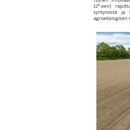
Toinen innovaa
12°:een) rajoi
syntymistä ja 
agroekologisen 