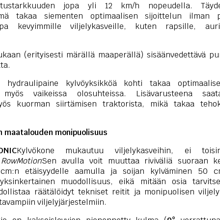
itustarkkuuden jopa yli 12 km/h nopeudella. Täydel
telmä takaa siementen optimaalisen sijoittelun ilman 
pa kevyimmille viljelykasveille, kuten rapsille, aur
kaan (erityisesti märällä maaperällä) sisäänvedettävä pur
ta.
hydraulipaine kylvöyksikköä kohti takaa optimaali
 myös vaikeissa olosuhteissa. Lisävarusteena saata
yös kuorman siirtämisen traktorista, mikä takaa tehok
 maatalouden monipuolisuus
ONIC
Kylvökone mukautuu viljelykasveihin, ei toisin
a
RowMotion
Sen avulla voit muuttaa riviväliä suoraan k
cm:n etäisyydelle aamulla ja soijan kylväminen 50 cm
n yksinkertainen muodollisuus, eikä mitään osia tarvit
llistaa räätälöidyt tekniset reitit ja monipuolisen viljel
avampiin viljelyjärjestelmiin.