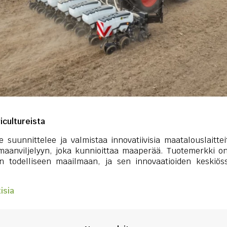
icultureista
 suunnittelee ja valmistaa innovatiivisia maatalouslaitte
aanviljelyyn, joka kunnioittaa maaperää. Tuotemerkki o
den todelliseen maailmaan, ja sen innovaatioiden keski
isia