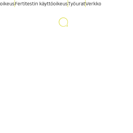
oikeus
Fertitestin käyttöoikeus
Työurat
Verkko
Ota yhteyttä