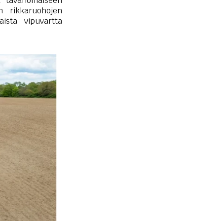
 tavanomaiseen
n rikkaruohojen
ista vipuvartta