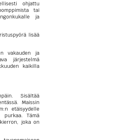
lisesti ohjattu
pomppimista tai
ingonkukalle ja
istuspyörä lisää
sen vakauden ja
va järjestelmä
kuuden kaikilla
päin. Sisältää
entässä. Maissin
:n etäisyydelle
se purkaa. Tämä
ykierron, joka on