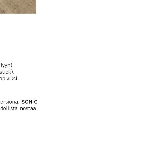
lyyn).
tick).
opiviksi.
versiona.
SONIC
dollista nostaa