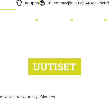
Kauppa
Jälleenmyyjän alue
SARA:n käyttö
Lannoitus
Palvelut
Uutiset
UUTISET
lee SONIC-tarkkuuskylvökoneen