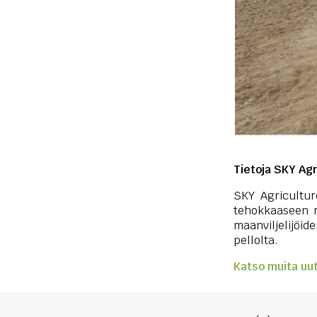
Tietoja SKY Agr
SKY Agriculture
tehokkaaseen m
maanviljelijöi
pellolta.
Katso muita uut