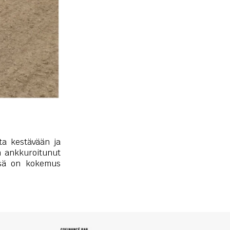
ita kestävään ja
n ankkuroitunut
össä on kokemus