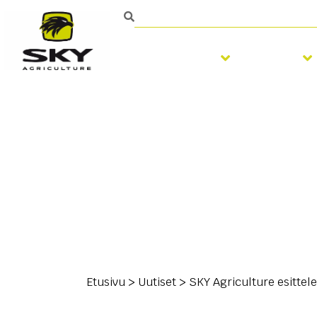
Muokkaus
Kylvö
Etusivu
>
Uutiset
>
SKY Agriculture esitte