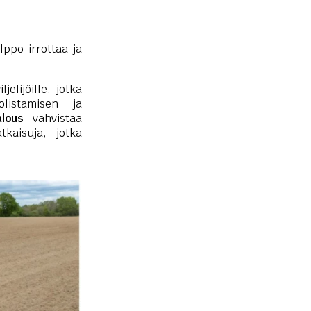
lppo irrottaa ja
jelijöille, jotka
olistamisen ja
lous
vahvistaa
tkaisuja, jotka