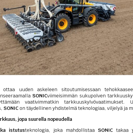
ottaa uuden askeleen sitoutumisessaan tehokkaasee
anseeraamalla
SONIC
viimeisimmän sukupolven tarkkuusky
yttämään vaativimmatkin tarkkuuskylvövaatimukset. 
s,
SONIC
on täydellinen yhdistelmä teknologiaa, viljelyä ja
rkkuus, jopa suurella nopeudella
ka istutus
teknologia, joka mahdollistaa
SONIC
takaa y