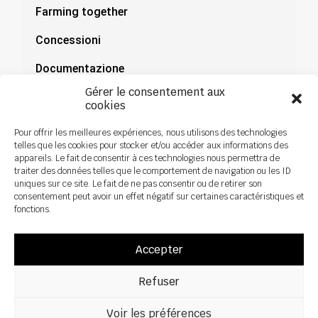
Farming together
Concessioni
Documentazione
Gérer le consentement aux
Notizie
cookies
Pour offrir les meilleures expériences, nous utilisons des technologies
telles que les cookies pour stocker et/ou accéder aux informations des
appareils. Le fait de consentir à ces technologies nous permettra de
traiter des données telles que le comportement de navigation ou les ID
uniques sur ce site. Le fait de ne pas consentir ou de retirer son
consentement peut avoir un effet négatif sur certaines caractéristiques et
fonctions.
Accepter
Refuser
Tutti i diritti riservati ©2026 Sky Agriculture – Design:
Zoan
Avviso legale
Informativa sulla privacy
Voir les préférences