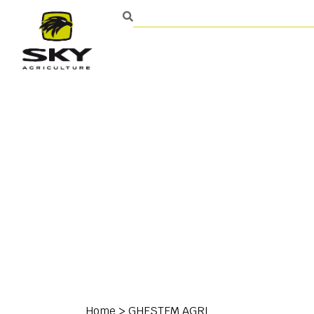
Mezőgazdasági talajműv
Kapcsolat
Home
>
GHESTEM AGRI