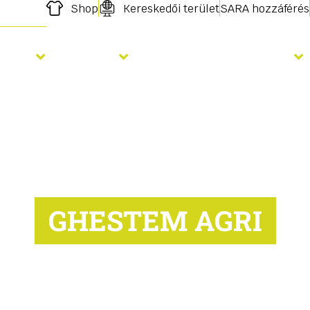
Shop
Kereskedői terület
SARA hozzáférés
elés
Vetés
Megtermékenyítés
GHESTEM AGRI