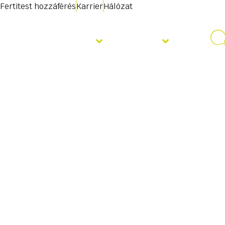
Fertitest hozzáférés
Karrier
Hálózat
Szolgáltatások
Rólunk