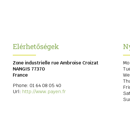
Elérhetőségek
Ny
Zone industrielle rue Ambroise Croizat
Mo
NANGIS
77370
Tu
France
We
Th
Phone:
01 64 08 05 40
Fri
Url:
http://www.payen.fr
Sa
Su