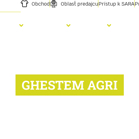
Obchod
Oblasť predajcu
Prístup k SARA
P
Výsev
Hnojenie
Služby
Aktu
GHESTEM AGRI