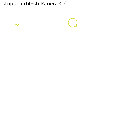
rístup k Fertitestu
Kariéra
Sieť
ality
Kontakt