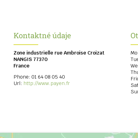
Kontaktné údaje
O
Zone industrielle rue Ambroise Croizat
Mo
NANGIS
77370
Tu
France
We
Th
Phone:
01 64 08 05 40
Fri
Url:
http://www.payen.fr
Sa
Su