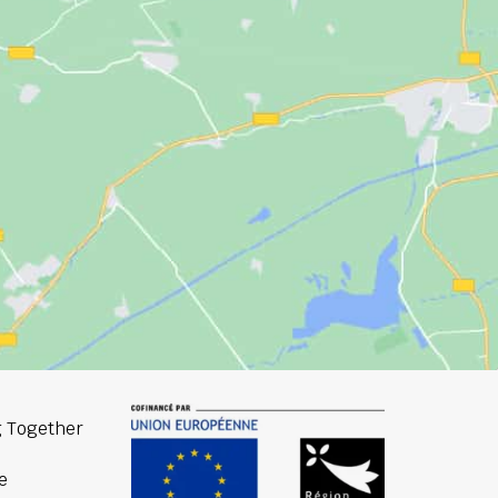
 Together
e