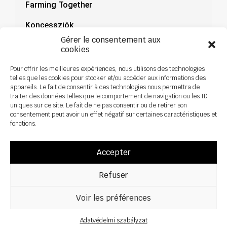
Farming Together
Koncessziók
Gérer le consentement aux
Dokumentáció
cookies
Hírek
Pour offrir les meilleures expériences, nous utilisons des technologies
telles que les cookies pour stocker et/ou accéder aux informations des
appareils. Le fait de consentir à ces technologies nous permettra de
traiter des données telles que le comportement de navigation ou les ID
uniques sur ce site. Le fait de ne pas consentir ou de retirer son
consentement peut avoir un effet négatif sur certaines caractéristiques et
fonctions.
Accepter
Refuser
Voir les préférences
Minden jog fenntartva ©2026 Sky Agriculture – Design:
Zoan
Jogi nyilatkozat
Adatvédelmi szabályzat
Adatvédelmi szabályzat