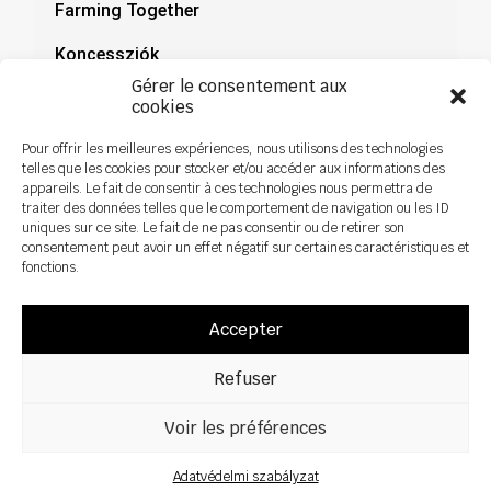
Farming Together
Koncessziók
Gérer le consentement aux
Dokumentáció
cookies
Hírek
Pour offrir les meilleures expériences, nous utilisons des technologies
telles que les cookies pour stocker et/ou accéder aux informations des
appareils. Le fait de consentir à ces technologies nous permettra de
traiter des données telles que le comportement de navigation ou les ID
uniques sur ce site. Le fait de ne pas consentir ou de retirer son
consentement peut avoir un effet négatif sur certaines caractéristiques et
fonctions.
Accepter
Refuser
Voir les préférences
Minden jog fenntartva ©2026 Sky Agriculture – Design:
Zoan
Jogi nyilatkozat
Adatvédelmi szabályzat
Adatvédelmi szabályzat