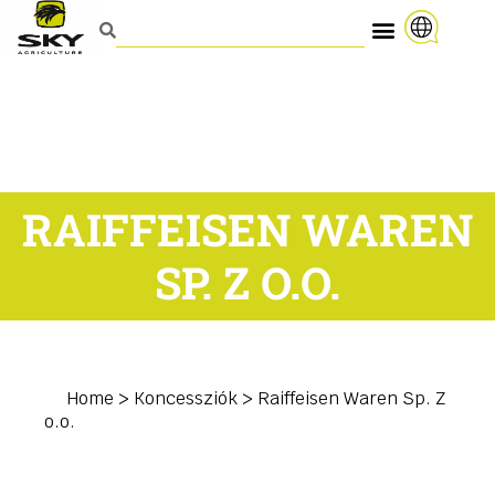
RAIFFEISEN WAREN
SP. Z O.O.
Home
>
Koncessziók
>
Raiffeisen Waren Sp. Z
o.o.