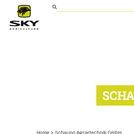
Mezőgazdasági talajműv
Kapcsolat
SCHA
Home
>
Schaupp Agrartechnik GmbH