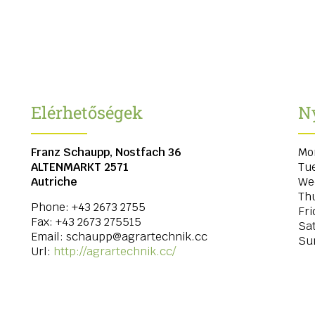
Elérhetőségek
Ny
Franz Schaupp, Nostfach 36
Mo
ALTENMARKT
2571
Tu
Autriche
We
Th
Phone:
+43 2673 2755
Fri
Fax:
+43 2673 275515
Sa
Email:
schaupp@agrartechnik.cc
Su
Url:
http://agrartechnik.cc/