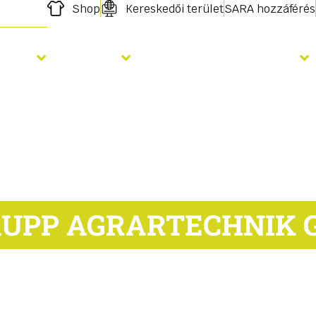
Shop
Kereskedői terület
SARA hozzáférés
elés
Vetés
Megtermékenyítés
UPP AGRARTECHNIK