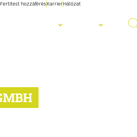
Fertitest hozzáférés
Karrier
Hálózat
Szolgáltatások
Rólunk
 GMBH