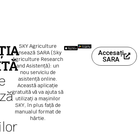
ȚIA
SKY Agriculture
Accesați
lansează SARA (Sky
SARA
Agriculture Research
ITĂ
and Asistență): un
nou serviciu de
e
asistență online.
Această aplicație
ză
gratuită vă va ajuta să
utilizați a mașinilor
SKY, în plus față de
a
manualul format de
hârtie.
lor