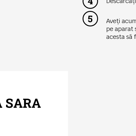
4
Descărcați
5
Aveți acum
pe aparat 
acesta să 
A SARA