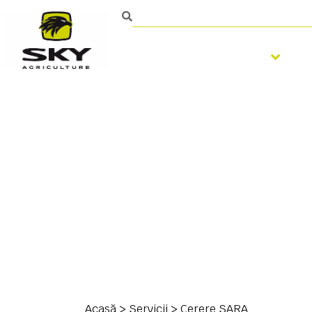
Pregatirea solului
Persoană de contact
Acasă
>
Servicii > Cerere SARA