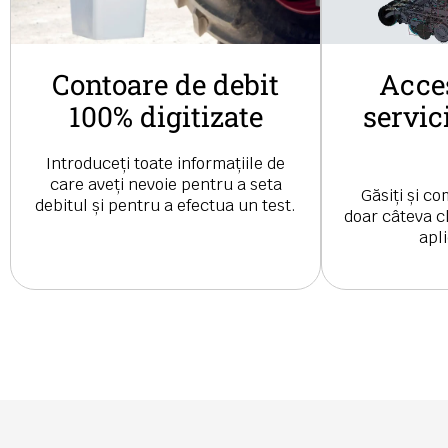
Contoare de debit
Acces
100% digitizate
servic
Introduceți toate informațiile de
care aveți nevoie pentru a seta
Găsiți și co
debitul și pentru a efectua un test.
doar câteva cl
apl