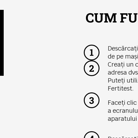
CUM FU
Descărcați
1
de pe maș
Creați un 
2
adresa dvs
Puteți util
Fertitest.
3
Faceți cli
a ecranulu
aparatulu