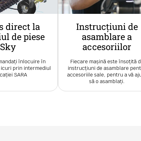
 direct la
Instrucțiuni de
iul de piese
asamblare a
Sky
accesoriilor
mandați înlocuire în
Fiecare mașină este însoțită 
icuri prin intermediul
instrucțiuni de asamblare pen
icației SARA
accesoriile sale, pentru a vă aj
să o asamblați.