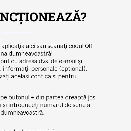
NCȚIONEAZĂ?
 aplicația aici sau scanați codul QR
ina dumneavoastră!
cont cu adresa dvs. de e-mail și
. informații personale (opțional).
izați același cont ca și pentru
c pe butonul + din partea dreaptă jos
i și introduceți numărul de serie al
i dumneavoastră.