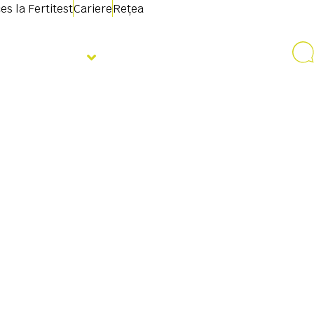
es la Fertitest
Cariere
Rețea
Despre noi