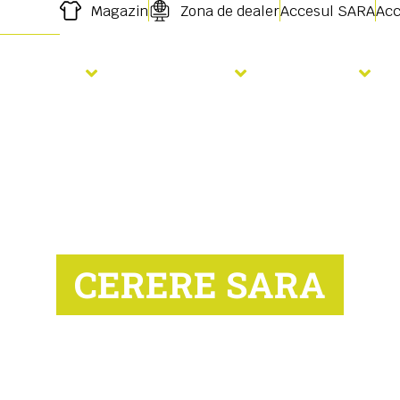
Magazin
Zona de dealer
Accesul SARA
Acc
Semanat
Fertilizare
Servicii
CERERE SARA