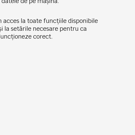
 datele de pe mașină.
 acces la toate funcțiile disponibile
și la setările necesare pentru ca
funcționeze corect.