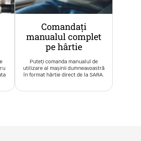
Comandați
manualul complet
pe hârtie
de
Puteți comanda manualul de
tru
utilizare al mașinii dumneavoastră
uta
în format hârtie direct de la SARA.