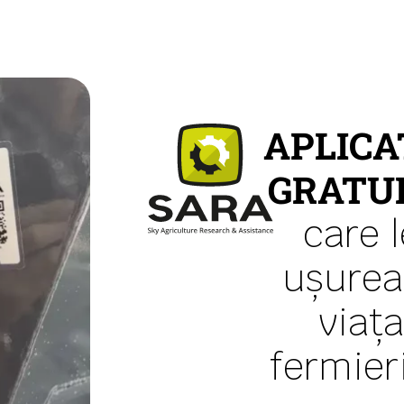
APLICA
GRATU
care l
ușurea
viaț
fermieri