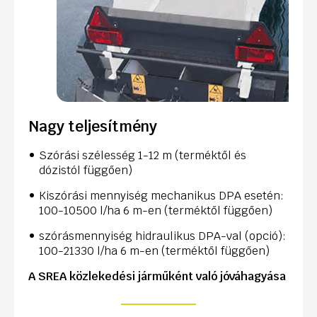
Nagy teljesítmény
Szórási szélesség 1-12 m (terméktől és
dózistól függően)
Kiszórási mennyiség mechanikus DPA esetén:
100-10500 l/ha 6 m-en (terméktől függően)
szórásmennyiség hidraulikus DPA-val (opció):
100-21330 l/ha 6 m-en (terméktől függően)
A SREA közlekedési járműként való jóváhagyása