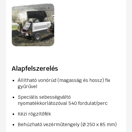
Alapfelszerelés
Állítható vonórúd (magasság és hossz) fix
gyűrűvel
Speciális sebességváltó
nyomatékkorlátozóval 540 fordulat/perc
Kézi rögzítőfék
Behúzható vezérműtengely (Ø 250 x 85 mm)