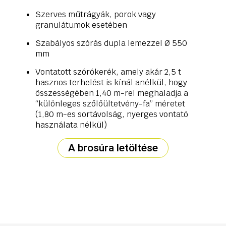
Szerves műtrágyák, porok vagy
granulátumok esetében
Szabályos szórás dupla lemezzel Ø 550
mm
Vontatott szórókerék, amely akár 2,5 t
hasznos terhelést is kínál anélkül, hogy
összességében 1,40 m-rel meghaladja a
“különleges szőlőültetvény-fa” méretet
(1,80 m-es sortávolság, nyerges vontató
használata nélkül)
A brosúra letöltése