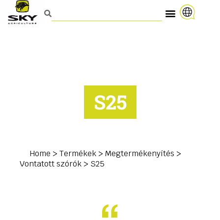
S25
Home
>
Termékek
>
Megtermékenyítés
>
Vontatott szórók
>
S25