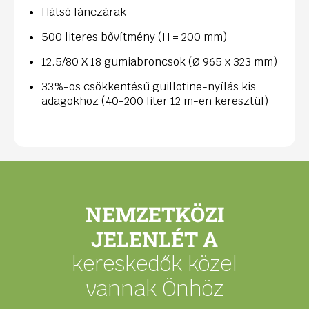
Hátsó lánczárak
500 literes bővítmény (H = 200 mm)
12.5/80 X 18 gumiabroncsok (Ø 965 x 323 mm)
33%-os csökkentésű guillotine-nyílás kis
adagokhoz (40-200 liter 12 m-en keresztül)
NEMZETKÖZI
JELENLÉT A
kereskedők közel
vannak Önhöz