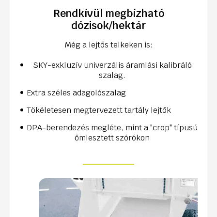
Rendkívül megbízható
dózisok/hektár
Még a lejtős telkeken is:
SKY-exkluzív univerzális áramlási kalibráló
szalag.
Extra széles adagolószalag
Tökéletesen megtervezett tartály lejtők
DPA-berendezés megléte, mint a "crop" típusú
ömlesztett szórókon