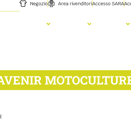
Negozio
Area rivenditori
Accesso SARA
Acc
orare il terreno
Semina
Servizi
AVENIR MOTOCULTUR
E