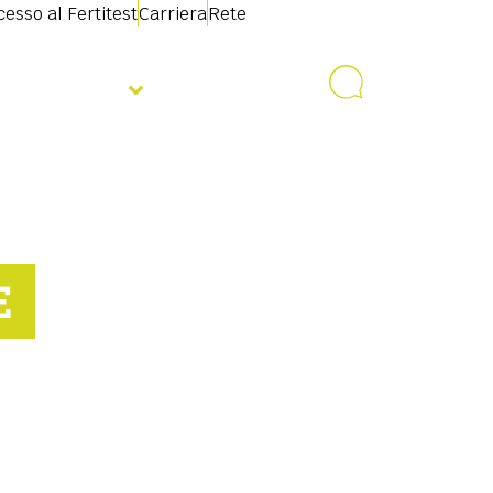
esso al Fertitest
Carriera
Rete
Notizie
Contatto
E