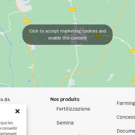
Click to accept marketing cookies and
enable this content
Nos produits
84 84
Farming
Fertilizzazione
oup.com
Concess
Semina
 que les
Bretagne
e consentir
Docume
ière,
mportement