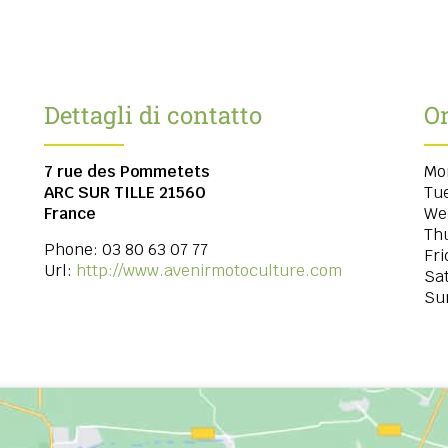
Dettagli di contatto
Or
7 rue des Pommetets
Mo
ARC SUR TILLE
21560
Tu
France
We
Th
Phone:
03 80 63 07 77
Fri
Url:
http://www.avenirmotoculture.com
Sa
Su