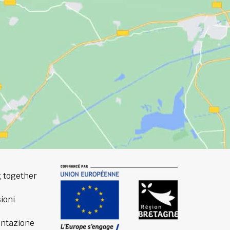
 together
ioni
ntazione