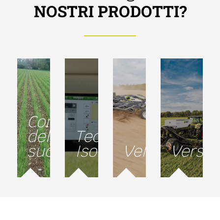
NOSTRI PRODOTTI?
Conservazione
del
Tecnologia
suolo
Isobus
Velocità
Versati