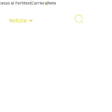
esso al Fertitest
Carriera
Rete
Notizie
Contatto