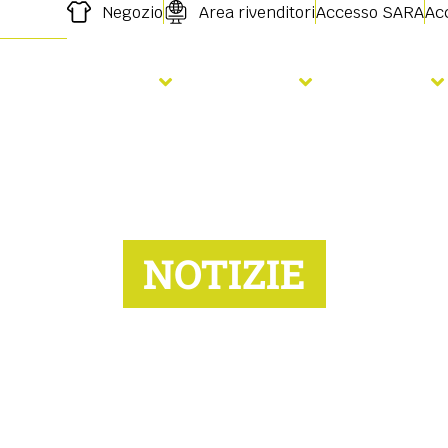
Negozio
Area rivenditori
Accesso SARA
Acc
orare il terreno
Semina
Servizi
NOTIZIE