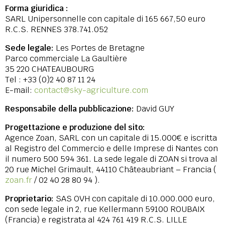
Forma giuridica :
SARL Unipersonnelle con capitale di 165 667,50 euro
R.C.S. RENNES 378.741.052
Sede legale:
Les Portes de Bretagne
Parco commerciale La Gaultière
35 220 CHATEAUBOURG
Tel : +33 (0)2 40 87 11 24
E-mail:
contact@sky-agriculture.com
Responsabile della pubblicazione:
David GUY
Progettazione e produzione del sito:
Agence Zoan, SARL con un capitale di 15.000€ e iscritta
al Registro del Commercio e delle Imprese di Nantes con
il numero 500 594 361. La sede legale di ZOAN si trova al
20 rue Michel Grimault, 44110 Châteaubriant – Francia (
zoan.fr
/ 02 40 28 80 94 ).
Proprietario:
SAS OVH con capitale di 10.000.000 euro,
con sede legale in 2, rue Kellermann 59100 ROUBAIX
(Francia) e registrata al 424 761 419 R.C.S. LILLE