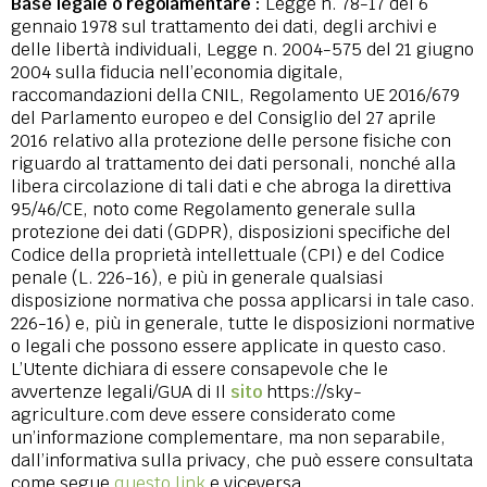
Base legale o regolamentare :
Legge n. 78-17 del 6
gennaio 1978 sul trattamento dei dati, degli archivi e
delle libertà individuali, Legge n. 2004-575 del 21 giugno
2004 sulla fiducia nell’economia digitale,
raccomandazioni della CNIL, Regolamento UE 2016/679
del Parlamento europeo e del Consiglio del 27 aprile
2016 relativo alla protezione delle persone fisiche con
riguardo al trattamento dei dati personali, nonché alla
libera circolazione di tali dati e che abroga la direttiva
95/46/CE, noto come Regolamento generale sulla
protezione dei dati (GDPR), disposizioni specifiche del
Codice della proprietà intellettuale (CPI) e del Codice
penale (L. 226-16), e più in generale qualsiasi
disposizione normativa che possa applicarsi in tale caso.
226-16) e, più in generale, tutte le disposizioni normative
o legali che possono essere applicate in questo caso.
L’Utente dichiara di essere consapevole che le
avvertenze legali/GUA di Il
sito
https://sky-
agriculture.com deve essere considerato come
un’informazione complementare, ma non separabile,
dall’informativa sulla privacy, che può essere consultata
come segue
questo link
e viceversa.