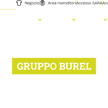
Negozio
Area rivenditori
Accesso SARA
Acc
orare il terreno
Semina
Servizi
GRUPPO BUREL