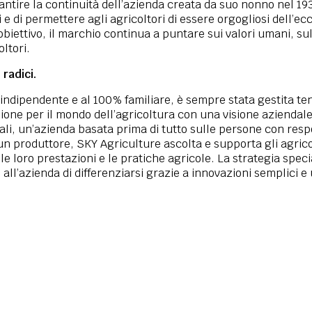
rantire la continuità dell’azienda creata da suo nonno nel 1936
 e di permettere agli agricoltori di essere orgogliosi dell’ec
iettivo, il marchio continua a puntare sui valori umani, sull
oltori.
 radici.
indipendente e al 100% familiare, è sempre stata gestita te
sione per il mondo dell’agricoltura con una visione aziendal
iali, un’azienda basata prima di tutto sulle persone con resp
un produttore, SKY Agriculture ascolta e supporta gli agricol
 le loro prestazioni e le pratiche agricole. La strategia spec
l’azienda di differenziarsi grazie a innovazioni semplici e uti
12 000
310 00