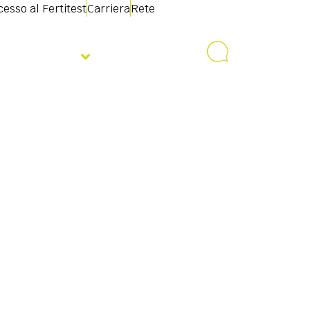
esso al Fertitest
Carriera
Rete
Notizie
Contatto