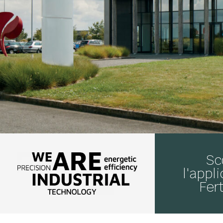
Sc
l'appl
Fert