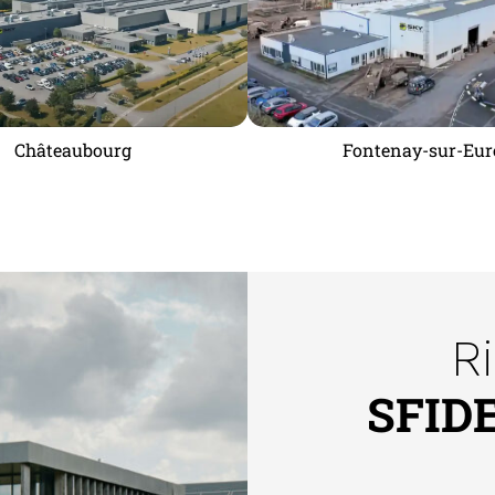
Châteaubourg
Fontenay-sur-Eur
R
SFID