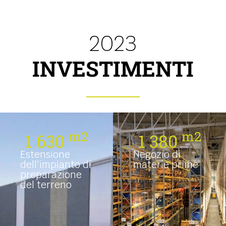
2023
INVESTIMENTI
m2
m2
1 630
1 380
Estensione
Negozio di
dell'impianto di
materie prime
preparazione
del terreno