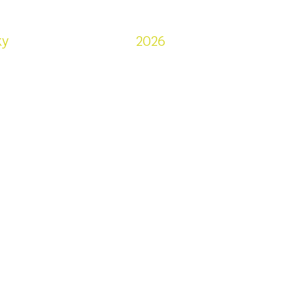
rivenditori
ky
2026