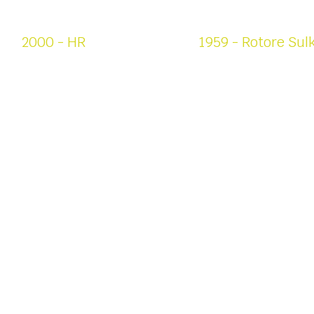
copie vendute
copie vendute
2000 - HR
1959 - Rotore Sul