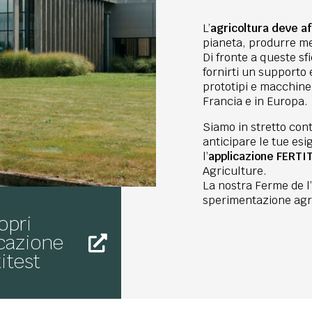
L’
agricoltura deve a
pianeta, produrre me
Di fronte a queste sf
fornirti un supporto
prototipi e macchine 
Francia e in Europa.
Siamo in stretto cont
anticipare le tue esi
l’
applicazione FERTI
Agriculture.
La nostra Ferme de l’
sperimentazione agro
opri
icazione
itest