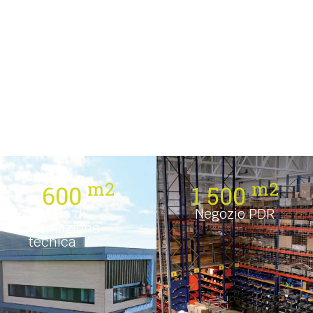
m2
m2
600
1 500
Centro di
Negozio PDR
formazione
tecnica