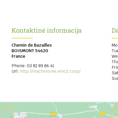
Kontaktinė informacija
Da
Chemin de Bazailles
Mo
BOISMONT
54620
Tu
France
We
Th
Phone:
03 82 89 86 41
Fri
Url:
http://machinisme.emc2.coop/
Sa
Su