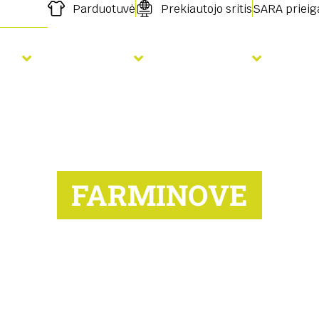
Parduotuvė
Prekiautojo sritis
SARA prieig
ja
Tręšimas
Paslaugos
Nau
FARMINOVE