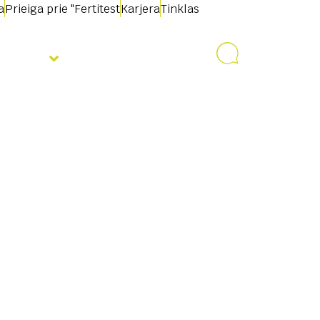
a
Prieiga prie "Fertitest
Karjera
Tinklas
jienos
Susisiekite su