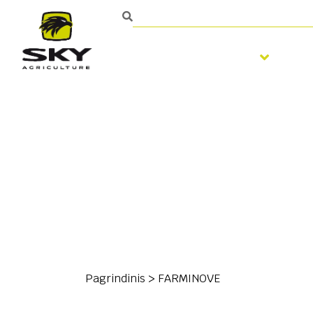
Žemės dirbimas
Sė
Pagrindinis
>
FARMINOVE