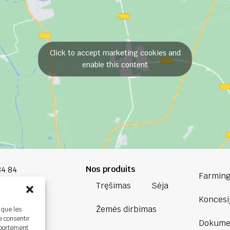
Click to accept marketing cookies and
enable this content
Nos produits
84 84
Farming
Tręšimas
Sėja
oup.com
Koncesi
Žemės dirbimas
 que les
Bretagne
e consentir
Dokumen
ière,
mportement