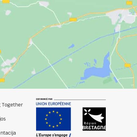
 Together
jos
tacija