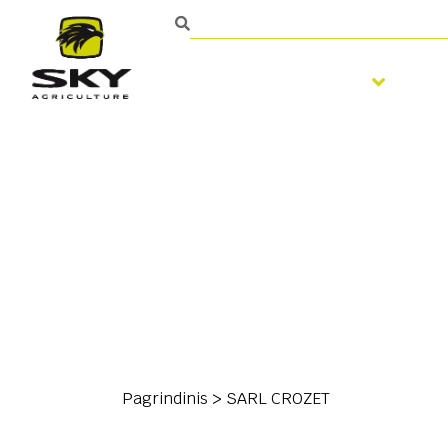
Žemės dirbimas
Sė
Pagrindinis
>
SARL CROZET