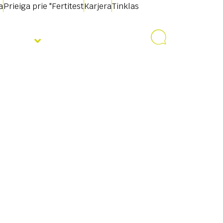
a
Prieiga prie "Fertitest
Karjera
Tinklas
jienos
Susisiekite su