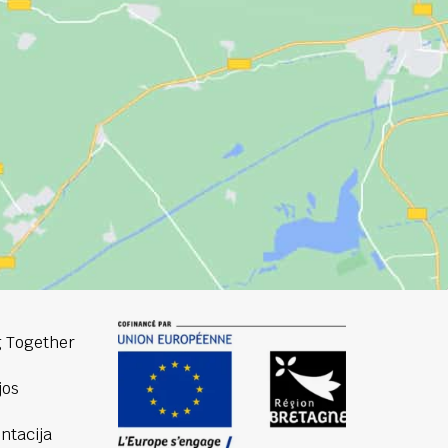
 Together
jos
tacija