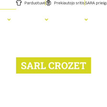
Parduotuvė
Prekiautojo sritis
SARA prieig
ja
Tręšimas
Paslaugos
Nau
SARL CROZET