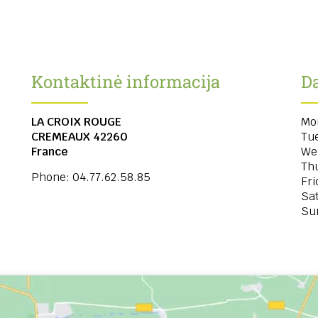
Kontaktinė informacija
Da
LA CROIX ROUGE
Mo
CREMEAUX
42260
Tu
France
We
Th
Phone:
04.77.62.58.85
Fri
Sa
Su