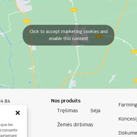
Click to accept marketing cookies and
enable this content
Nos produits
84 84
Farming
Tręšimas
Sėja
oup.com
Koncesi
Žemės dirbimas
 que les
Bretagne
e consentir
Dokumen
ière,
mportement