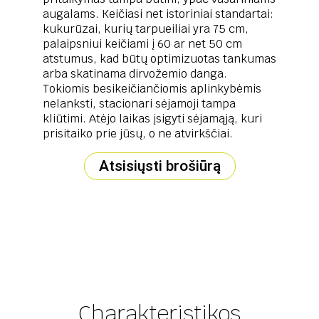
augalams. Keičiasi net istoriniai standartai:
kukurūzai, kurių tarpueiliai yra 75 cm,
palaipsniui keičiami į 60 ar net 50 cm
atstumus, kad būtų optimizuotas tankumas
arba skatinama dirvožemio danga.
Tokiomis besikeičiančiomis aplinkybėmis
nelanksti, stacionari sėjamoji tampa
kliūtimi. Atėjo laikas įsigyti sėjamąją, kuri
prisitaiko prie jūsų, o ne atvirkščiai.
Atsisiųsti brošiūrą
Charakteristikos