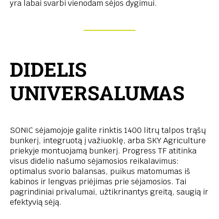
yra labai svarbi vienodam sėjos dygimui.
DIDELIS
UNIVERSALUMAS
SONIC sėjamojoje galite rinktis 1400 litrų talpos trąšų
bunkerį, integruotą į važiuoklę, arba SKY Agriculture
priekyje montuojamą bunkerį. Progress TF atitinka
visus didelio našumo sėjamosios reikalavimus:
optimalus svorio balansas, puikus matomumas iš
kabinos ir lengvas priėjimas prie sėjamosios. Tai
pagrindiniai privalumai, užtikrinantys greitą, saugią ir
efektyvią sėją.