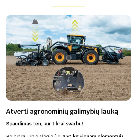
Atverti agronominių galimybių lauką
Spaudimas ten, kur tikrai svarbu!
Be hidraulinio slėgio (iki
350 kg vienam elementui
),