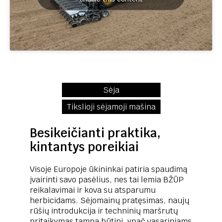
Sėja
Tikslioji sėjamoji mašina
Besikeičianti praktika,
kintantys poreikiai
Visoje Europoje ūkininkai patiria spaudimą
įvairinti savo pasėlius, nes tai lemia BŽŪP
reikalavimai ir kova su atsparumu
herbicidams. Sėjomainų pratęsimas, naujų
rūšių introdukcija ir techninių maršrutų
pritaikymas tampa būtini, ypač vasariniams