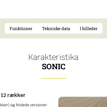
Funktioner
Tekniske data
I billeder
Karakteristika
SONIC
l 12 rækker
ækker) og foldede versioner