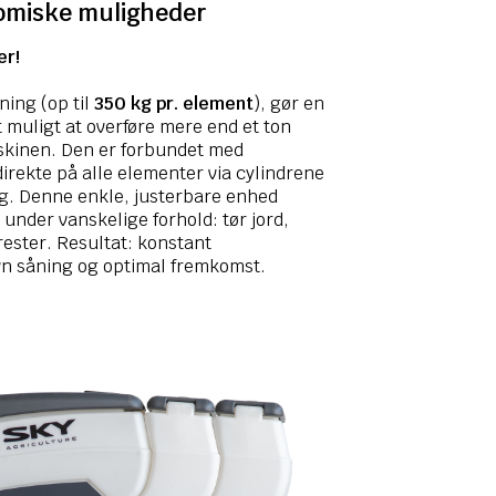
nomiske muligheder
er!
ning (op til
350 kg pr. element
), gør en
 muligt at overføre mere end et ton
maskinen. Den er forbundet med
irekte på alle elementer via cylindrene
g. Denne enkle, justerbare enhed
v under vanskelige forhold: tør jord,
rester. Resultat: konstant
n såning og optimal fremkomst.