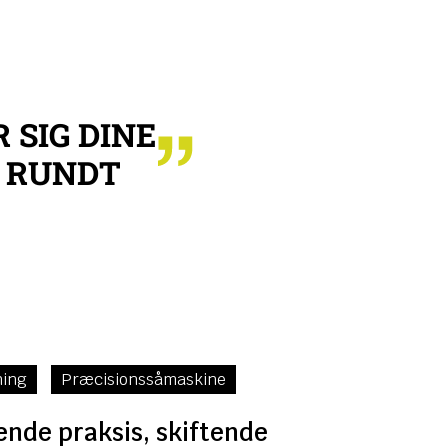
 SIG DINE
J RUNDT
ing
Præcisionssåmaskine
ende praksis, skiftende