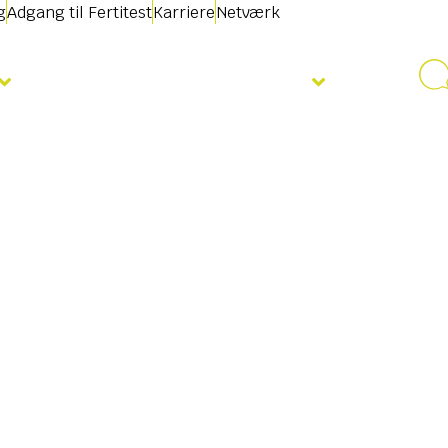
g
Adgang til Fertitest
Karriere
Netværk
Nyheder & Begivenheder