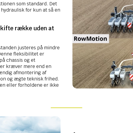
ktionen som standard. Det
hydraulisk for kun at så en
kifte række uden at
tanden justeres på mindre
nne fleksibilitet er
 på chassis og et
ner kræver mere end en
ændig afmontering af
on og ægte teknisk frihed.
en eller forholdene er ikke
.