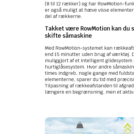
(8 til 12 rækker) og har RowMotion-fun
er også muligt at hæve visse elementer 
del af rækkerne.
Takket være RowMotion kan du s
skifte såmaskine
Med RowMotion-systemet kan rækkeafs
end 15 minutter uden brug af værktøj. De
muliggjort af et intelligent glidesystem
hurtiglåsesystem. Hvor andre såmaski
times indgreb, nogle gange med fuldst
elementerne, sparer du tid med præcisi
Tilpasning af rækkeafstanden til afgrød
længere en begrænsning, men et aktiv