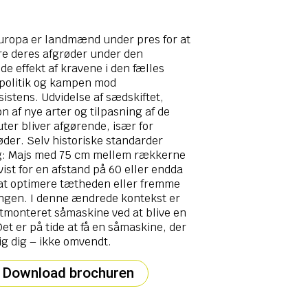
Europa er landmænd under pres for at
ere deres afgrøder under den
e effekt af kravene i den fælles
politik og kampen mod
sistens. Udvidelse af sædskiftet,
on af nye arter og tilpasning af de
uter bliver afgørende, især for
øder. Selv historiske standarder
g: Majs med 75 cm mellem rækkerne
vist for en afstand på 60 eller endda
at optimere tætheden eller fremme
ngen. I denne ændrede kontekst er
astmonteret såmaskine ved at blive en
Det er på tide at få en såmaskine, der
sig dig – ikke omvendt.
Download brochuren