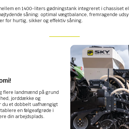
lem en 1400-liters gødningstank integreret i chassiset el
il højtydende såning: optimal vægtbalance, fremragende uds
r for hurtig, sikker og effektiv såning.
omi!
 og flere landmænd på grund
arhed, jorddække og
 du et dobbelt uafhængigt
 etablere en følgeafgrøde i
re din arbejdsplads.