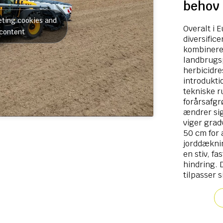
behov
eting cookies and
Overalt i 
 content
diversific
kombinered
landbrugs
herbicidre
introdukti
tekniske r
forårsafgr
ændrer si
viger grad
50 cm for 
jorddækni
en stiv, f
hindring. 
tilpasser 