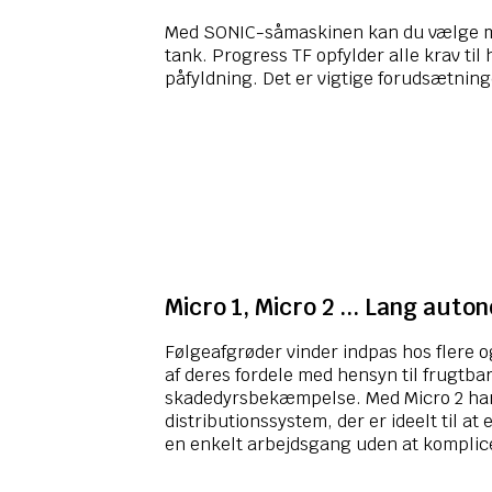
Med SONIC-såmaskinen kan du vælge mel
tank. Progress TF opfylder alle krav t
påfyldning. Det er vigtige forudsætninge
Micro 1, Micro 2 ... Lang auton
Følgeafgrøder vinder indpas hos flere
af deres fordele med hensyn til frugtb
skadedyrsbekæmpelse. Med Micro 2 har
distributionssystem, der er ideelt til at
en enkelt arbejdsgang uden at komplice