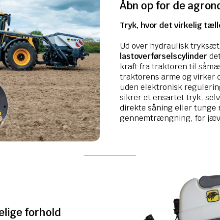
Åbn op for de agro
Tryk, hvor det virkelig tæll
Ud over hydraulisk tryksæt
lastoverførselscylinder
det
kraft fra traktoren til så
traktorens arme og virker d
uden elektronisk regulerin
sikrer et ensartet tryk, sel
direkte såning eller tunge 
gennemtrængning, for jæv
elige forhold