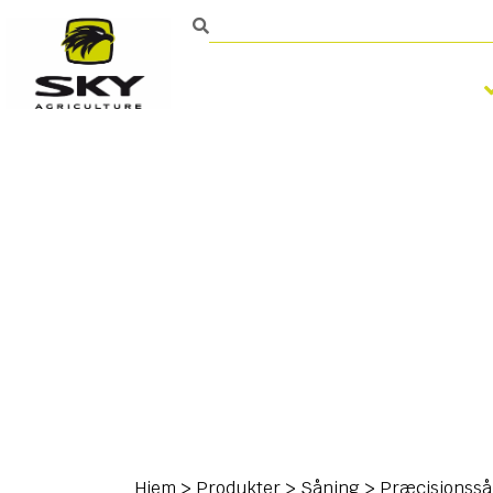
Bearbejdning af jorden
Kontakt
Hjem
>
Produkter
>
Såning
>
Præcisionss