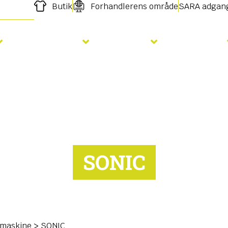
Butik
Forhandlerens område
SARA adgan
Gødskning
Såning
Services
SONIC
åmaskine
>
SONIC