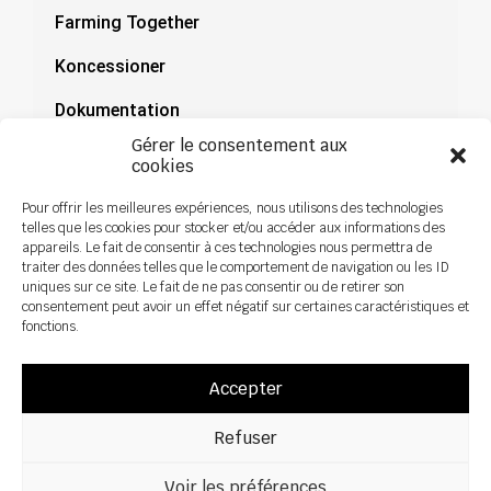
Farming Together
Koncessioner
Dokumentation
Gérer le consentement aux
Nyheder
cookies
Pour offrir les meilleures expériences, nous utilisons des technologies
telles que les cookies pour stocker et/ou accéder aux informations des
appareils. Le fait de consentir à ces technologies nous permettra de
traiter des données telles que le comportement de navigation ou les ID
uniques sur ce site. Le fait de ne pas consentir ou de retirer son
consentement peut avoir un effet négatif sur certaines caractéristiques et
fonctions.
Accepter
Refuser
Alle rettigheder forbeholdes ©2026 Sky Agriculture – Design:
Zoan
Juridisk meddelelse
Fortrolighedspolitik
Voir les préférences