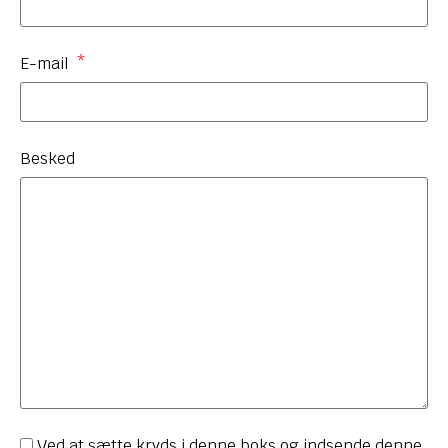
E-mail
Besked
Ved at sætte kryds i denne boks og indsende denne