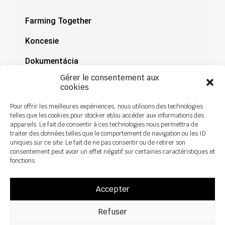
Farming Together
Koncesie
Dokumentácia
Gérer le consentement aux
Novinky
cookies
Pour offrir les meilleures expériences, nous utilisons des technologies
telles que les cookies pour stocker et/ou accéder aux informations des
appareils. Le fait de consentir à ces technologies nous permettra de
traiter des données telles que le comportement de navigation ou les ID
uniques sur ce site. Le fait de ne pas consentir ou de retirer son
consentement peut avoir un effet négatif sur certaines caractéristiques et
fonctions.
Accepter
Refuser
Všetky práva vyhradené ©2026 Sky Agriculture – Design:
Zoan