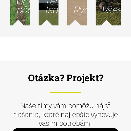
Ochrana
Technológia
pôdy
Isobus
Rýchlosť
Všestr
Otázka? Projekt?
Naše tímy vám pomôžu nájsť
riešenie, ktoré najlepšie vyhovuje
vašim potrebám.