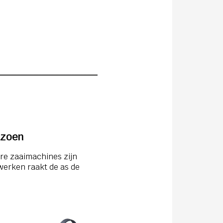
izoen
are zaaimachines zijn
werken raakt de as de