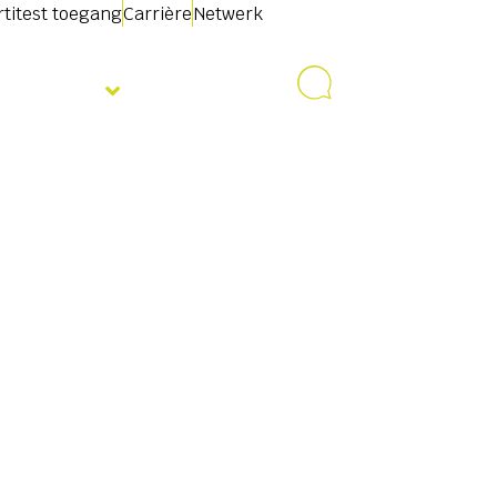
rtitest toegang
Carrière
Netwerk
Over ons
Contact