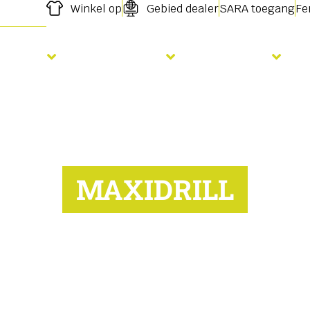
Winkel op
Gebied dealer
SARA toegang
Fe
Zaaien
Bemesting
Diensten
MAXIDRILL