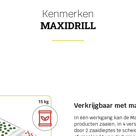
Kenmerken
MAXIDRILL
Verkrijgbaar met m
In één werkgang kan de Max
producten zaaien, in 4 ver
door 2 zaaidieptes te scheid