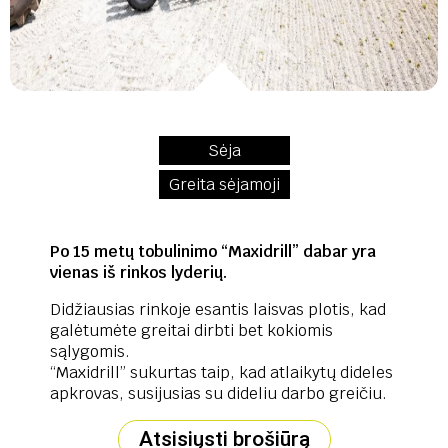
Sėja
Greita sėjamoji
Po 15 metų tobulinimo “Maxidrill” dabar yra
vienas iš rinkos lyderių.
Didžiausias rinkoje esantis laisvas plotis, kad
galėtumėte greitai dirbti bet kokiomis
sąlygomis.
“Maxidrill” sukurtas taip, kad atlaikytų dideles
apkrovas, susijusias su dideliu darbo greičiu.
Atsisiųsti brošiūrą