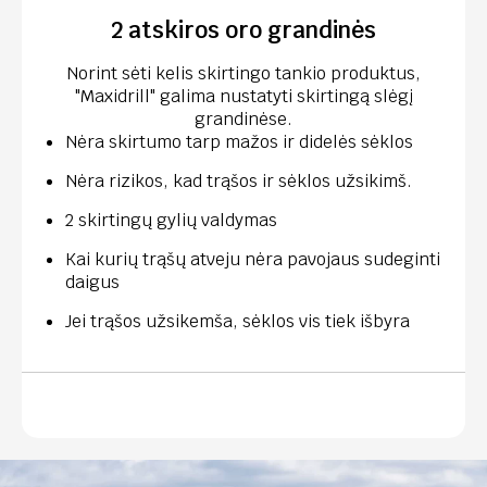
2 atskiros oro grandinės
Norint sėti kelis skirtingo tankio produktus,
"Maxidrill" galima nustatyti skirtingą slėgį
grandinėse.
Nėra skirtumo tarp mažos ir didelės sėklos
Nėra rizikos, kad trąšos ir sėklos užsikimš.
2 skirtingų gylių valdymas
Kai kurių trąšų atveju nėra pavojaus sudeginti
daigus
Jei trąšos užsikemša, sėklos vis tiek išbyra