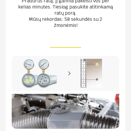
Pradūrus ratą, jį galima pakeisti vos per
kelias minutes. Tiesiog pasukite atitinkamą
ratų porą.
Mūsų rekordas: 58 sekundės su 2
žmonėmis!