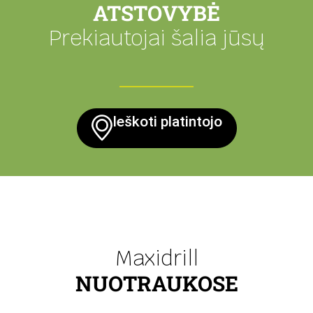
ATSTOVYBĖ
Prekiautojai šalia jūsų
Ieškoti platintojo
Maxidrill
NUOTRAUKOSE