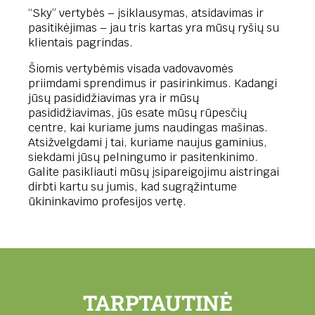
“Sky” vertybės – įsiklausymas, atsidavimas ir
pasitikėjimas – jau tris kartas yra mūsų ryšių su
klientais pagrindas.
Šiomis vertybėmis visada vadovavomės
priimdami sprendimus ir pasirinkimus. Kadangi
jūsų pasididžiavimas yra ir mūsų
pasididžiavimas, jūs esate mūsų rūpesčių
centre, kai kuriame jums naudingas mašinas.
Atsižvelgdami į tai, kuriame naujus gaminius,
siekdami jūsų pelningumo ir pasitenkinimo.
Galite pasikliauti mūsų įsipareigojimu aistringai
dirbti kartu su jumis, kad sugrąžintume
ūkininkavimo profesijos vertę.
TARPTAUTINĖ