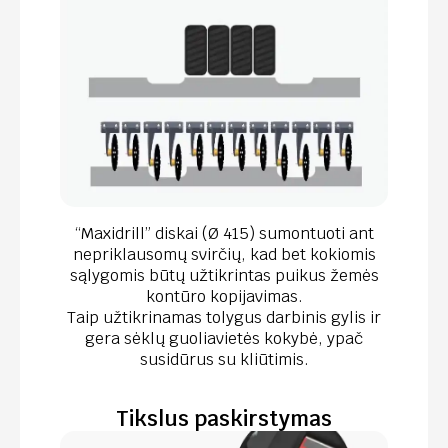
“Maxidrill” diskai (Ø 415) sumontuoti ant
nepriklausomų svirčių, kad bet kokiomis
sąlygomis būtų užtikrintas puikus žemės
kontūro kopijavimas.
Taip užtikrinamas tolygus darbinis gylis ir
gera sėklų guoliavietės kokybė, ypač
susidūrus su kliūtimis.
Tikslus paskirstymas