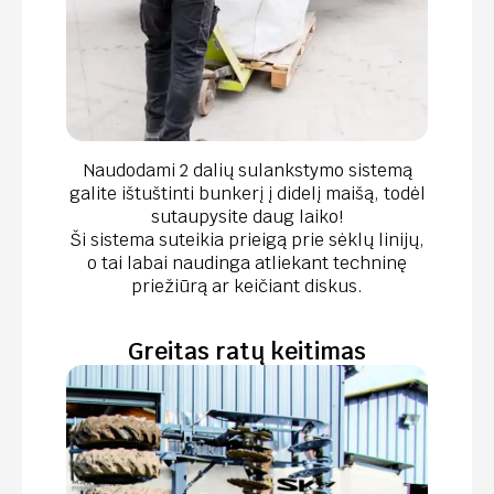
Naudodami 2 dalių sulankstymo sistemą
galite ištuštinti bunkerį į didelį maišą, todėl
sutaupysite daug laiko!
Ši sistema suteikia prieigą prie sėklų linijų,
o tai labai naudinga atliekant techninę
priežiūrą ar keičiant diskus.
Greitas ratų keitimas