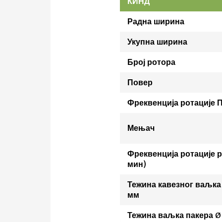
КИНД
Радна ширина
Укупна ширина
Број ротора
Повер
Фреквенција ротације 
Мењач
Фреквенција ротације р
мин)
Тежина кавезног ваљка
мм
Тежина ваљка пакера Ø