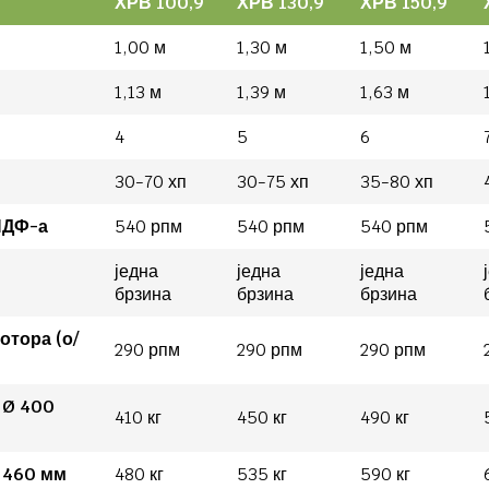
ХРВ 100,9
ХРВ 130,9
ХРВ 150,9
1,00 м
1,30 м
1,50 м
1,13 м
1,39 м
1,63 м
4
5
6
30-70 хп
30-75 хп
35-80 хп
ПДФ-а
540 рпм
540 рпм
540 рпм
једна
једна
једна
брзина
брзина
брзина
отора (о/
290 рпм
290 рпм
290 рпм
 Ø 400
410 кг
450 кг
490 кг
 460 мм
480 кг
535 кг
590 кг