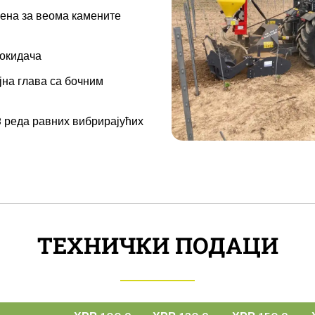
ена за веома камените
 окидача
јна глава са бочним
 реда равних вибрирајућих
ТЕХНИЧКИ ПОДАЦИ