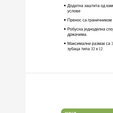
Додатна заштита од кам
услове
Пренос са граничником
Робусна једноделна спо
држачима.
Максимални размак са 3
зубаца типа 32 к 12.