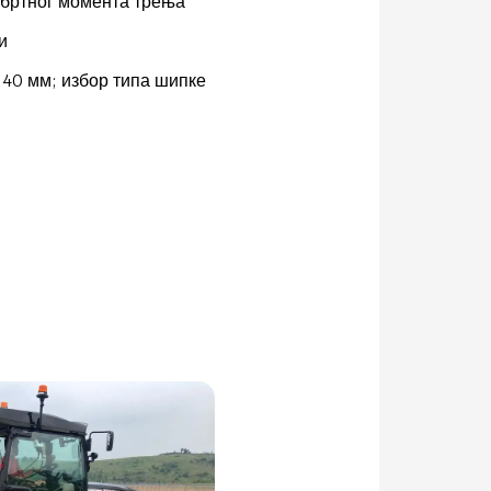
обртног момента трења
и
40 мм; избор типа шипке