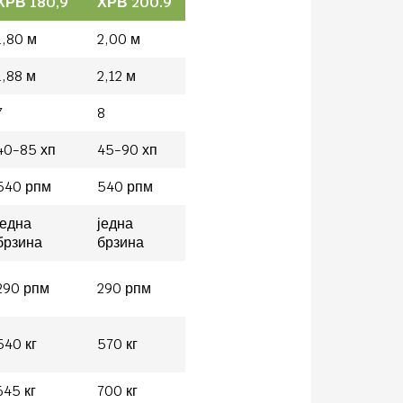
ХРВ 180,9
ХРВ 200.9
1,80 м
2,00 м
1,88 м
2,12 м
7
8
40-85 хп
45-90 хп
540 рпм
540 рпм
једна
једна
брзина
брзина
290 рпм
290 рпм
540 кг
570 кг
645 кг
700 кг