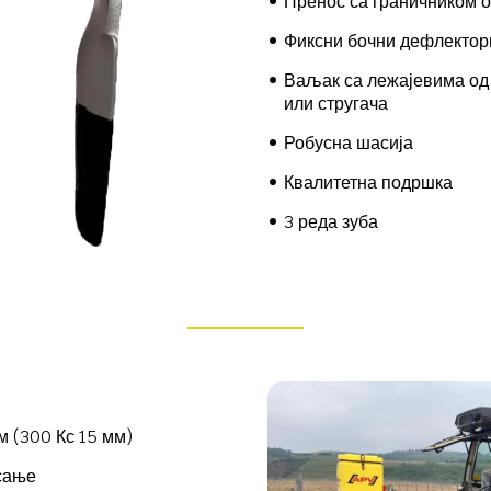
Пренос са граничником 
Фиксни бочни дефлектор
Ваљак са лежајевима од 
или стругача
Робусна шасија
Квалитетна подршка
3 реда зуба
 (300 Кс 15 мм)
сање