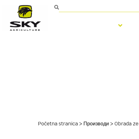
Obrada zemljišta
S
Početna stranica
>
Производи
>
Obrada ze