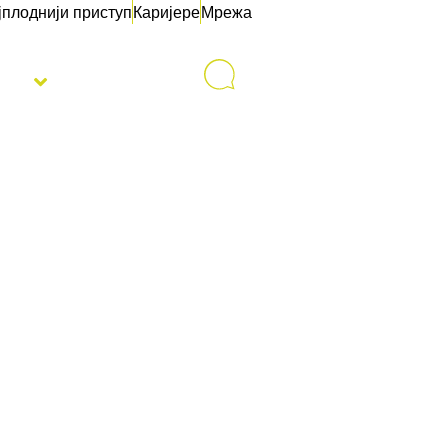
јплоднији приступ
Каријере
Мрежа
sti
Контакт