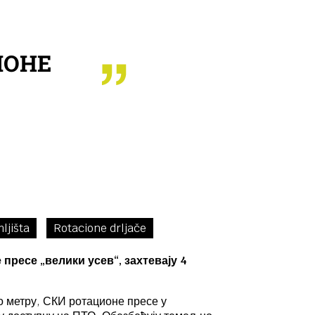
ИОНЕ
ljišta
Rotacione drljače
пресе „велики усев“, захтевају 4
о метру, СКИ ротационе пресе у