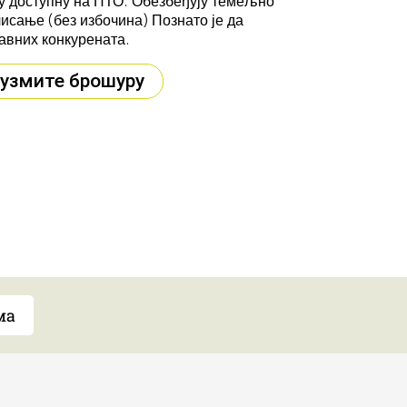
гу доступну на ПТО. Обезбеђују темељно
сање (без избочина) Познато је да
лавних конкурената.
узмите брошуру
ма