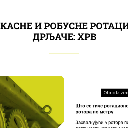
КАСНЕ И РОБУСНЕ РОТАЦ
ДРЉАЧЕ: ХРВ
Obrada zem
Што се тиче ротационе 
ротора по метру!
Захваљујући 4 ротора п