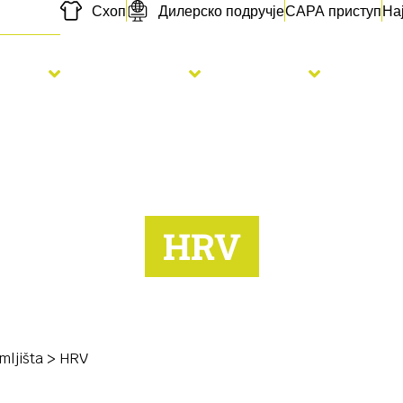
Схоп
Дилерско подручје
САРА приступ
На
etva
Đubrenje
Usluge
Novo
HRV
mljišta
>
HRV