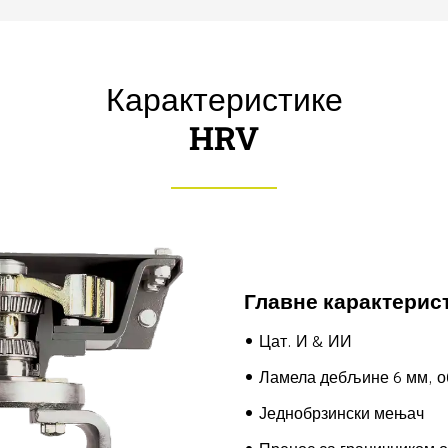
Карактеристике
HRV
Главне карактерис
Цат. И & ИИ
Ламела дебљине 6 мм, об
Једнобрзински мењач