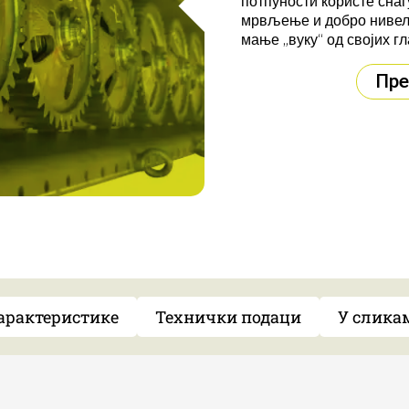
потпуности користе сна
мрвљење и добро нивели
мање „вуку“ од својих г
Пре
арактеристике
Технички подаци
У слика