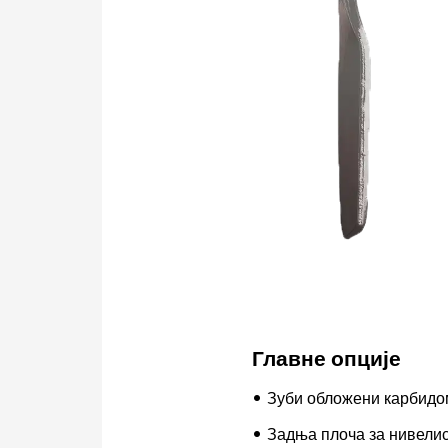
Главне опције
Зуби обложени карбидом
Задња плоча за нивели