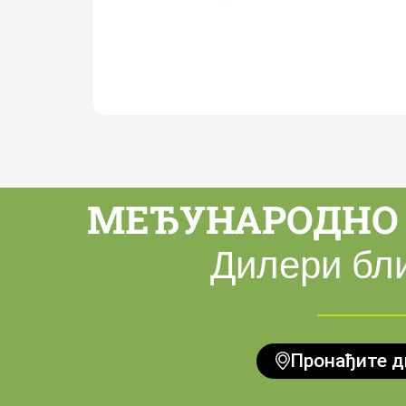
МЕЂУНАРОДНО 
Дилери бли
Пронађите д