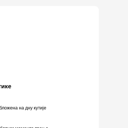
тике
ложена на дну кутије